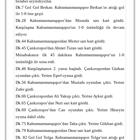
beraber seyrediyorlar.
TARİHİ BAŞARILAR
Dk.7 Gol Gol Berkan. Kahramanmaraşspor Berkan’ın attığı gol
ile 1-0 öne geçti.
BASINDAN
Dk.28 Kahramanmaraşspor’dan Mustafa sarı kart gördü.
Karşılaşma Kahramanmaraşspor'un 1-0 üstünlüğü ile devam
KUPA MAÇLARI
ediyor.
Dk.44 Kahramanmaraşspordan Merter sarı kart gördü.
ESKi BAŞKANLAR
Dk.45 Çankırıspor'dan Ahmet Turan sarı kart gördü.
Müsabakanın ilk 45 dakikası Kahramanmaraşspor’un 1-0
ESKİ HOCALAR
üstünlüğü ile sona erdi.
HAKKIMIZDA
Dk.
46 Karşılaşmanın 2. yarısı başladı. Çankırıspordan Gürkan
oyundan çıktı. Yerine Eşref oyuna girdi.
MİSYON
Dk.56 Kahramanmaraşspor’dan Mustafa oyundan çıktı. Yerine
Zafer girdi.
HAKKIMIZDA
Dk.66 Çankırıspordan Ali Yakup çıktı. Yerine Aykut girdi.
Dk.65 Çankırıspor’dan Nuri sarı kart gördü.
İRTİBAT
Dk.69 Çankırıspor’dan Can oyundan çıktı. Yerine Hüseyin
SİTE İSTATİSTİKLERİ
oyuna dahil oldu.
Dk.
75 Kahramanmaraşspor’dan Taha çıktı. Yerine Gökhan girdi.
REKLAM YAYINI
Dk.79 Kahramanmaraşspordan Onur sarı kart gördü.
Dk. 82 Gol Gol Tolga. Kahramanmaraşspor Tolga’nın attığı gol