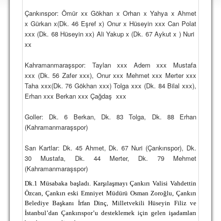
DEPLASMAN
Çankırıspor: Ömür xx Gökhan x Orhan x Yahya x Ahmet
x Gürkan x(Dk. 46 Eşref x) Onur x Hüseyin xxx Can Polat
LİSANSLI ÜRÜNLER
xxx (Dk. 68 Hüseyin xx) Ali Yakup x (Dk. 67 Aykut x ) Nuri
xx
MULTİMEDYA
FOTOĞRAF & VİDEOLAR
Kahramanmaraşspor: Taylan xxx Adem xxx Mustafa
xxx (Dk. 56 Zafer xxx), Onur xxx Mehmet xxx Merter xxx
MARŞ & TEZAHÜRATLAR
Taha xxx(Dk. 76 Gökhan xxx) Tolga xxx (Dk. 84 Bilal xxx),
Erhan xxx Berkan xxx Çağdaş xxx
KULÜP
Goller: Dk. 6 Berkan, Dk. 83 Tolga, Dk. 88 Erhan
AMBLEM
(Kahramanmaraşspor)
SPOR TESİSLERİ
Sarı Kartlar: Dk. 45 Ahmet, Dk. 67 Nuri (Çankırıspor), Dk.
YÖNETİM KURULU
30 Mustafa, Dk. 44 Merter, Dk. 79 Mehmet
(Kahramanmaraşspor)
PERSONEL
Dk.1 Müsabaka başladı. Karşılaşmayı Çankırı Valisi Vahdettin
Özcan, Çankırı eski Emniyet Müdürü Osman Zoroğlu, Çankırı
SPONSORLAR
Belediye Başkanı İrfan Dinç, Milletvekili Hüseyin Filiz ve
İstanbul’dan Çankırıspor’u desteklemek için gelen işadamları
TARİHÇE