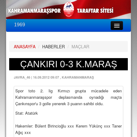
1969
LİG & KUPA
BU SEZON
ANASAYFA
/
HABERLER
/
MAÇLAR
PUAN DURUMU
FİKSTÜR
ÇANKIRI 0-3 K.MARAŞ
KADRO
JAVRA_46
|
16.09.2012 09:07
, KAHRAMANMARAŞ
A TAKIM KADROSU
Spor toto 2. lig Kırmızı grupta mücadele eden
TEKNİK KADRO
Kahramanmaraşspor deplasmanda oynadığı maçta
Çankırıspor'u 3 golle yenerek 3 puanın sahibi oldu.
TRANSFERLER
Stat: Atatürk
TARAFTAR
Hakemler: Bülent Birincioğlu xxx Kerem Yükünç xxx Taner
BİLETLER
Ağıç xxx