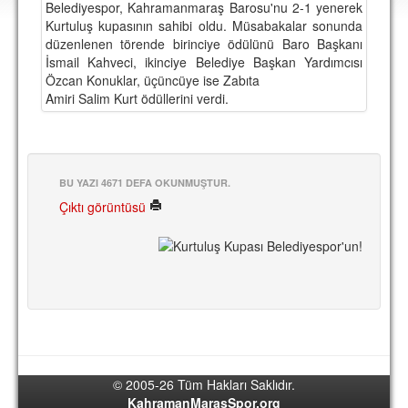
Belediyespor, Kahramanmaraş Barosu'nu 2-1 yenerek
DEPLASMAN
Kurtuluş kupasının sahibi oldu. Müsabakalar sonunda
düzenlenen törende birinciye ödülünü Baro Başkanı
LİSANSLI ÜRÜNLER
İsmail Kahveci, ikinciye Belediye Başkan Yardımcısı
Özcan Konuklar, üçüncüye ise Zabıta
MULTİMEDYA
Amiri Salim Kurt ödüllerini verdi.
FOTOĞRAF & VİDEOLAR
MARŞ & TEZAHÜRATLAR
KULÜP
BU YAZI 4671 DEFA OKUNMUŞTUR.
Çıktı görüntüsü
AMBLEM
SPOR TESİSLERİ
YÖNETİM KURULU
PERSONEL
SPONSORLAR
© 2005-26 Tüm Hakları Saklıdır.
TARİHÇE
KahramanMarasSpor.org