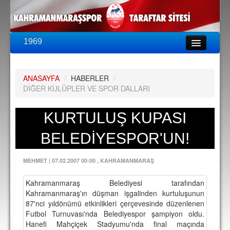
1969
LİG & KUPA
BU SEZON
ANASAYFA
/
HABERLER
/
PUAN DURUMU
DİĞER KULÜPLER VE SPOR DALLARI
FİKSTÜR
KURTULUŞ KUPASI
KADRO
BELEDİYESPOR'UN!
A TAKIM KADROSU
TEKNİK KADRO
MEHMET
|
07.02.2007 00:00
, KAHRAMANMARAŞ
TRANSFERLER
Kahramanmaraş Belediyesi tarafından
Kahramanmaraş'ın düşman işgalinden kurtuluşunun
TARAFTAR
87'nci yıldönümü etkinlikleri çerçevesinde düzenlenen
Futbol Turnuvası'nda Belediyespor şampiyon oldu.
BİLETLER
Hanefi Mahçiçek Stadyumu'nda final maçında