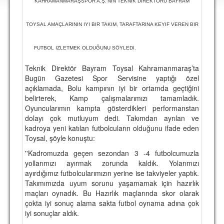
KAHRAMANMARAŞSPOR A.Ş.'NIN TEKNIK DIREKTÖRÜ BAYRAM
DEPLASMAN
LİSANSLI ÜRÜNLER
TOYSAL AMAÇLARININ IYI BIR TAKIM, TARAFTARINA KEYIF VEREN BIR
MULTİMEDYA
FUTBOL IZLETMEK OLDUĞUNU SÖYLEDI.
FOTOĞRAF & VİDEOLAR
Teknik Direktör Bayram Toysal Kahramanmaraş’ta
Bugün Gazetesi Spor Servisine yaptığı özel
MARŞ & TEZAHÜRATLAR
açıklamada, Bolu kampının iyi bir ortamda geçtiğini
belirterek, Kamp çalışmalarımızı tamamladık.
KULÜP
Oyuncularımın kampta gösterdikleri performanstan
dolayı çok mutluyum dedi. Takımdan ayrılan ve
AMBLEM
kadroya yeni katılan futbolcuların olduğunu ifade eden
Toysal, şöyle konuştu:
SPOR TESİSLERİ
''Kadromuzda geçen sezondan 3 -4 futbolcumuzla
YÖNETİM KURULU
yollarımızı ayırmak zorunda kaldık. Yolarımızı
ayırdığımız futbolcularımızın yerine ise takviyeler yaptık.
PERSONEL
Takımımızda uyum sorunu yaşamamak için hazırlık
maçları oynadık. Bu Hazırlık maçlarında skor olarak
SPONSORLAR
çokta iyi sonuç alama sakta futbol oynama adına çok
iyi sonuçlar aldık.
TARİHÇE