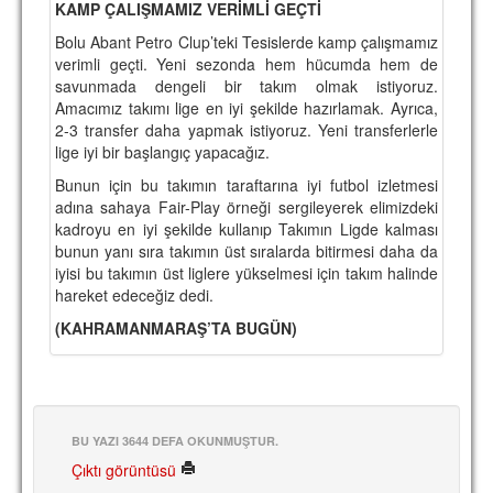
KAMP ÇALIŞMAMIZ VERİMLİ GEÇTİ
TARİHİ BAŞARILAR
Bolu Abant Petro Clup’teki Tesislerde kamp çalışmamız
verimli geçti. Yeni sezonda hem hücumda hem de
BASINDAN
savunmada dengeli bir takım olmak istiyoruz.
Amacımız takımı lige en iyi şekilde hazırlamak. Ayrıca,
KUPA MAÇLARI
2-3 transfer daha yapmak istiyoruz. Yeni transferlerle
lige iyi bir başlangıç yapacağız.
ESKi BAŞKANLAR
Bunun için bu takımın taraftarına iyi futbol izletmesi
ESKİ HOCALAR
adına sahaya Fair-Play örneği sergileyerek elimizdeki
kadroyu en iyi şekilde kullanıp Takımın Ligde kalması
HAKKIMIZDA
bunun yanı sıra takımın üst sıralarda bitirmesi daha da
iyisi bu takımın üst liglere yükselmesi için takım halinde
MİSYON
hareket edeceğiz dedi.
HAKKIMIZDA
(KAHRAMANMARAŞ’TA BUGÜN)
İRTİBAT
SİTE İSTATİSTİKLERİ
BU YAZI 3644 DEFA OKUNMUŞTUR.
REKLAM YAYINI
Çıktı görüntüsü