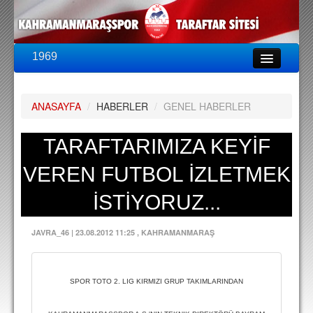
1969
LİG & KUPA
BU SEZON
ANASAYFA
/
HABERLER
/
GENEL HABERLER
PUAN DURUMU
FİKSTÜR
TARAFTARIMIZA KEYİF
KADRO
VEREN FUTBOL İZLETMEK
A TAKIM KADROSU
İSTİYORUZ...
TEKNİK KADRO
JAVRA_46
|
23.08.2012 11:25
, KAHRAMANMARAŞ
TRANSFERLER
TARAFTAR
SPOR TOTO 2. LIG KIRMIZI GRUP TAKIMLARINDAN
BİLETLER