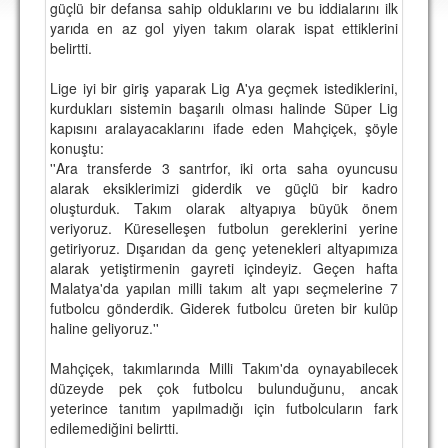
güçlü bir defansa sahip olduklarını ve bu iddialarını ilk
DEPLASMAN
yarıda en az gol yiyen takım olarak ispat ettiklerini
belirtti.
LİSANSLI ÜRÜNLER
Lige iyi bir giriş yaparak Lig A'ya geçmek istediklerini,
MULTİMEDYA
kurdukları sistemin başarılı olması halinde Süper Lig
FOTOĞRAF & VİDEOLAR
kapısını aralayacaklarını ifade eden Mahçiçek, şöyle
konuştu:
MARŞ & TEZAHÜRATLAR
''Ara transferde 3 santrfor, iki orta saha oyuncusu
alarak eksiklerimizi giderdik ve güçlü bir kadro
KULÜP
oluşturduk. Takım olarak altyapıya büyük önem
veriyoruz. Küreselleşen futbolun gereklerini yerine
AMBLEM
getiriyoruz. Dışarıdan da genç yetenekleri altyapımıza
alarak yetiştirmenin gayreti içindeyiz. Geçen hafta
SPOR TESİSLERİ
Malatya'da yapılan milli takım alt yapı seçmelerine 7
futbolcu gönderdik. Giderek futbolcu üreten bir kulüp
YÖNETİM KURULU
haline geliyoruz.''
PERSONEL
Mahçiçek, takımlarında Milli Takım'da oynayabilecek
düzeyde pek çok futbolcu bulunduğunu, ancak
SPONSORLAR
yeterince tanıtım yapılmadığı için futbolcuların fark
edilemediğini belirtti.
TARİHÇE