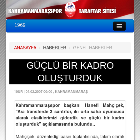
1969
LİG & KUPA
BU SEZON
ANASAYFA
/
HABERLER
/
GENEL HABERLER
PUAN DURUMU
FİKSTÜR
GÜÇLÜ BİR KADRO
KADRO
OLUŞTURDUK
A TAKIM KADROSU
10UR
|
04.02.2007 00:00
, KAHRAMANMARAŞ
TEKNİK KADRO
Kahramanmaraşspor başkanı Hanefi Mahçiçek,
TRANSFERLER
''Ara transferde 3 santrfor, iki orta saha oyuncusu
alarak eksiklerimizi giderdik ve güçlü bir kadro
TARAFTAR
oluşturduk" açıklamasında bulundu..
BİLETLER
Mahçiçek, düzenlediği basın toplantısında, takım olarak