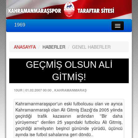
1969
LİG & KUPA
BU SEZON
ANASAYFA
/
HABERLER
/
GENEL HABERLER
PUAN DURUMU
FİKSTÜR
GEÇMİŞ OLSUN ALİ
KADRO
GİTMİŞ!
A TAKIM KADROSU
10UR
|
01.02.2007 00:00
, KAHRAMANMARAŞ
TEKNİK KADRO
Kahramanmaraşspor'un eski futbolcusu olan ve ayrıca
TRANSFERLER
Kahramanmaraşlı olan Ali Gitmiş Elazığ'da 2005 yılında
geçirdiği trafik kazasının ardından ''Bir daha
TARAFTAR
yürüyemez'' denilen 25 yaşındaki futbolcu Ali Gitmiş,
geçirdiği ameliyatın beşinci gününde yürüdü, üçüncü
BİLETLER
ayında ise futbol sahalarına geri döndü..