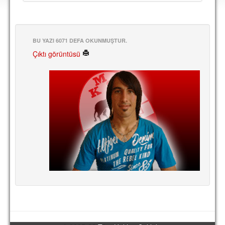
DEPLASMAN
LİSANSLI ÜRÜNLER
BU YAZI 6071 DEFA OKUNMUŞTUR.
MULTİMEDYA
Çıktı görüntüsü
FOTOĞRAF & VİDEOLAR
MARŞ & TEZAHÜRATLAR
KULÜP
AMBLEM
SPOR TESİSLERİ
YÖNETİM KURULU
PERSONEL
SPONSORLAR
TARİHÇE