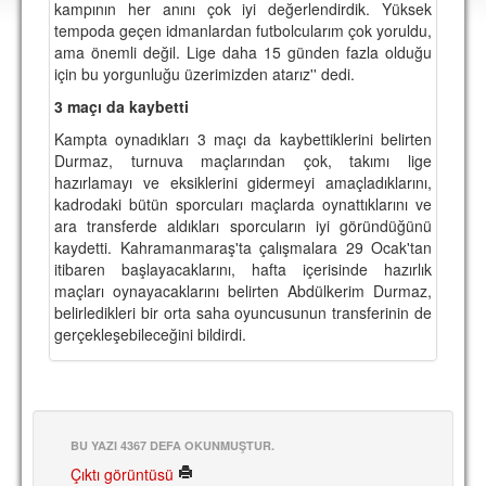
kampının her anını çok iyi değerlendirdik. Yüksek
DEPLASMAN
tempoda geçen idmanlardan futbolcularım çok yoruldu,
ama önemli değil. Lige daha 15 günden fazla olduğu
LİSANSLI ÜRÜNLER
için bu yorgunluğu üzerimizden atarız'' dedi.
MULTİMEDYA
3 maçı da kaybetti
FOTOĞRAF & VİDEOLAR
Kampta oynadıkları 3 maçı da kaybettiklerini belirten
Durmaz, turnuva maçlarından çok, takımı lige
MARŞ & TEZAHÜRATLAR
hazırlamayı ve eksiklerini gidermeyi amaçladıklarını,
kadrodaki bütün sporcuları maçlarda oynattıklarını ve
KULÜP
ara transferde aldıkları sporcuların iyi göründüğünü
kaydetti. Kahramanmaraş'ta çalışmalara 29 Ocak'tan
AMBLEM
itibaren başlayacaklarını, hafta içerisinde hazırlık
maçları oynayacaklarını belirten Abdülkerim Durmaz,
SPOR TESİSLERİ
belirledikleri bir orta saha oyuncusunun transferinin de
gerçekleşebileceğini bildirdi.
YÖNETİM KURULU
PERSONEL
SPONSORLAR
BU YAZI 4367 DEFA OKUNMUŞTUR.
Çıktı görüntüsü
TARİHÇE