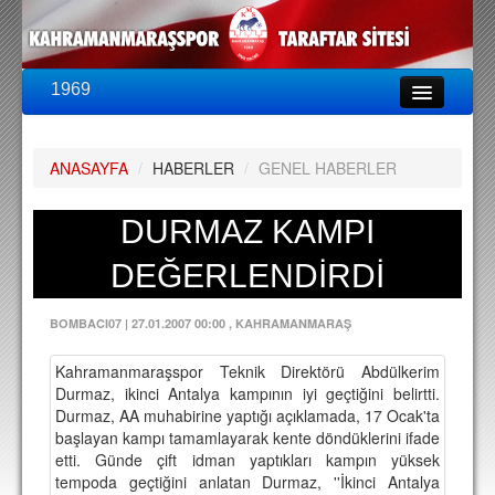
1969
LİG & KUPA
BU SEZON
ANASAYFA
/
HABERLER
/
GENEL HABERLER
PUAN DURUMU
FİKSTÜR
DURMAZ KAMPI
KADRO
DEĞERLENDİRDİ
A TAKIM KADROSU
BOMBACI07
|
27.01.2007 00:00
, KAHRAMANMARAŞ
TEKNİK KADRO
Kahramanmaraşspor Teknik Direktörü Abdülkerim
TRANSFERLER
Durmaz, ikinci Antalya kampının iyi geçtiğini belirtti.
Durmaz, AA muhabirine yaptığı açıklamada, 17 Ocak'ta
TARAFTAR
başlayan kampı tamamlayarak kente döndüklerini ifade
etti. Günde çift idman yaptıkları kampın yüksek
BİLETLER
tempoda geçtiğini anlatan Durmaz, ''İkinci Antalya