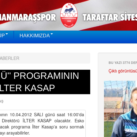
ÜP
HAKKIMIZDA
HABERLER
BU YAZI 3774 D
Çıktı görüntüs
NÜ'' PROGRAMININ
LTER KASAP
AŞ
mının 10.04.2012 SALI günü saat 16:00'da
Direktörü İLTER KASAP olacaktır. Esko
nacak programa İlter Kasap'a soru sormak
yı arayabilirler.