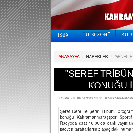
BU SEZON
KUL
1969
ANASAYFA
/
HABERLER
/
GENEL 
''ŞEREF TRİBÜ
KONUĞU İ
JAVRA_46
|
09.04.2012 13:30
, KAHRAMANMAR
Şeref Dere ile Şeref Tribünü progra
konuğu Kahramanmaraşspor Sportif 
Radyoda saat 16:00'da canlı yayınla
isteyen taraftarlarımız aşağıdaki numara