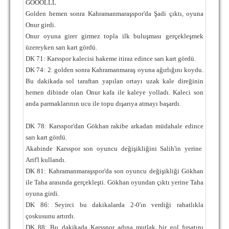
GOOOLLL
Golden hemen sonra Kahramanmaraşspor'da Şadi çıktı, oyuna
Onur girdi.
Onur oyuna girer girmez topla ilk buluşması gerçekleşmek
üzereyken sarı kart gördü.
DK 71: Karsspor kalecisi hakeme itiraz edince sarı kart gördü.
DK 74: 2. golden sonra Kahramanmaraş oyuna ağırlığını koydu.
Bu dakikada sol taraftan yapılan ortayı uzak kale direğinin
hemen dibinde olan Onur kafa ile kaleye yolladı. Kaleci son
anda parmaklarının ucu ile topu dışarıya atmayı başardı.
DK 78: Karsspor'dan Gökhan rakibe arkadan müdahale edince
sarı kart gördü.
Akabinde Karsspor son oyuncu değişikliğini Salih'in yerine
Arif'l kullandı.
DK 81: Kahramanmaraşspor'da son oyuncu değişikliği Gökhan
ile Taha arasında gerçekleşti. Gökhan oyundan çıktı yerine Taha
oyuna girdi.
DK 86: Seyirci bu dakikalarda 2-0'ın verdiği rahatlıkla
çoskusunu artırdı.
DK 88: Bu dakikada Karsspor adına mutlak bir gol fırsatını