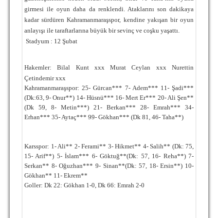
girmesi ile oyun daha da renklendi. Ataklarını son dakikaya
kadar sürdüren Kahramanmaraşspor, kendine yakışan bir oyun
anlayışı ile taraftarlarına büyük bir sevinç ve coşku yaşattı.
Stadyum : 12 Şubat
Hakemler: Bilal Kunt xxx Murat Ceylan xxx Nurettin
Çetindemir xxx
Kahramanmaraşspor: 25- Gürcan*** 7- Adem*** 11- Şadi***
(Dk:63, 9- Onur**) 14- Hüsnü*** 16- Mert Er*** 20- Ali Şen**
(Dk 59, 8- Metin***) 21- Berkan*** 28- Emrah*** 34-
Erhan*** 35- Aytaç*** 99- Gökhan*** (Dk 81, 46- Taha**)
Karsspor: 1- Ali** 2- Ferami** 3- Hikmet** 4- Salih** (Dk: 75,
15- Arif**) 5- İslam*** 6- Göktuğ**(Dk: 57, 16- Reha**) 7-
Serkan** 8- Oğuzhan*** 9- Sinan**(Dk: 57, 18- Ersin**) 10-
Gökhan** 11- Ekrem**
Goller: Dk 22: Gökhan 1-0, Dk 66: Emrah 2-0