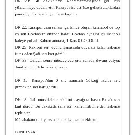
DK 20: Bu dakikalarda Kahramanmaraşspor gol için
yüklenmeye devam etti. Karsspor ise üst üste gelişen ataklardan
panikleyerek hatalar yapmaya başladı.
DK 22: Karsspor ceza sahası içerisinde oluşan karambol de top
en son Gökhan’ın önünde kaldı. Gökhan ayağını içi ile topu
kaleye yolladı Kahramanmaraş-1 Kars-0 GOOOLLL
DK 25: Rakibin sert oyunu karşısında duyarsız kalan hakeme
itiraz eden Şadi sarı kart gördü.
DK 33: Golden sonra mücadelede orta sahada devam ediyor.
Tarafların ciddi bir atağı olmadı.
DK 35: Karsspor’dan 6 sırt numaralı Göktuğ rakibe sert
girmekten sarı kart gördü.
DK 43: İkili mücadelede rakibinin ayağına basan Emrah sarı
kart gördü. Bu dakikada saha içi
karıştı.tribünlerden hakeme
tepki var.
Müsabakanın ilk yarısına 2 dakika uzatma eklendi.
İKİNCİ YARI: