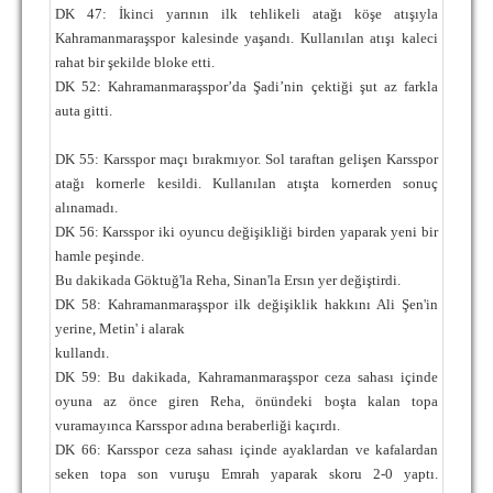
DK 47: İkinci yarının ilk tehlikeli atağı köşe atışıyla
Kahramanmaraşspor kalesinde yaşandı. Kullanılan atışı kaleci
rahat bir şekilde bloke etti.
DK 52: Kahramanmaraşspor’da Şadi’nin çektiği şut az farkla
auta gitti.
DK 55: Karsspor maçı bırakmıyor. Sol taraftan gelişen Karsspor
atağı kornerle kesildi. Kullanılan atışta kornerden sonuç
alınamadı.
DK 56: Karsspor iki oyuncu değişikliği birden yaparak yeni bir
hamle peşinde.
Bu dakikada Göktuğ'la Reha, Sinan'la Ersın yer değiştirdi.
DK 58: Kahramanmaraşspor ilk değişiklik hakkını Ali Şen'in
yerine, Metin' i alarak
kullandı.
DK 59: Bu dakikada, Kahramanmaraşspor ceza sahası içinde
oyuna az önce giren Reha, önündeki boşta kalan topa
vuramayınca Karsspor adına beraberliği kaçırdı.
DK 66: Karsspor ceza sahası içinde ayaklardan ve kafalardan
seken topa son vuruşu Emrah yaparak skoru 2-0 yaptı.