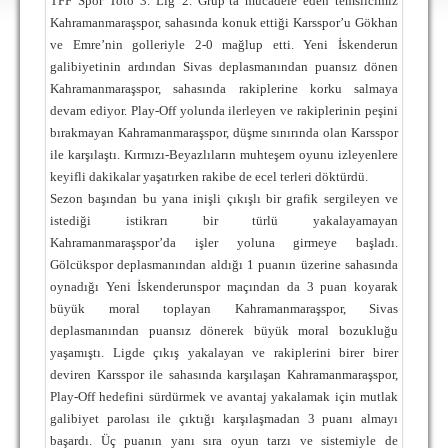
TFF Spor Toto 3. Lig 2. Grup’ta mücadele eden temsilcimiz
DEPLASMAN
Kahramanmaraşspor, sahasında konuk ettiği Karsspor’u Gökhan
ve Emre’nin golleriyle 2-0 mağlup etti. Yeni İskenderun
LİSANSLI ÜRÜNLER
galibiyetinin ardından Sivas deplasmanından puansız dönen
Kahramanmaraşspor, sahasında rakiplerine korku salmaya
MULTİMEDYA
devam ediyor. Play-Off yolunda ilerleyen ve rakiplerinin peşini
FOTOĞRAF & VİDEOLAR
bırakmayan Kahramanmaraşspor, düşme sınırında olan Karsspor
ile karşılaştı. Kırmızı-Beyazlıların muhteşem oyunu izleyenlere
MARŞ & TEZAHÜRATLAR
keyifli dakikalar yaşatırken rakibe de ecel terleri döktürdü.
KULÜP
Sezon başından bu yana inişli çıkışlı bir grafik sergileyen ve
istediği istikrarı bir türlü yakalayamayan
AMBLEM
Kahramanmaraşspor’da işler yoluna girmeye başladı.
Gölcükspor deplasmanından aldığı 1 puanın üzerine sahasında
SPOR TESİSLERİ
oynadığı Yeni İskenderunspor maçından da 3 puan koyarak
büyük moral toplayan Kahramanmaraşspor, Sivas
YÖNETİM KURULU
deplasmanından puansız dönerek büyük moral bozukluğu
yaşamıştı. Ligde çıkış yakalayan ve rakiplerini birer birer
PERSONEL
deviren Karsspor ile sahasında karşılaşan Kahramanmaraşspor,
SPONSORLAR
Play-Off hedefini sürdürmek ve avantaj yakalamak için mutlak
galibiyet parolası ile çıktığı karşılaşmadan 3 puanı almayı
TARİHÇE
başardı. Üç puanın yanı sıra oyun tarzı ve sistemiyle de