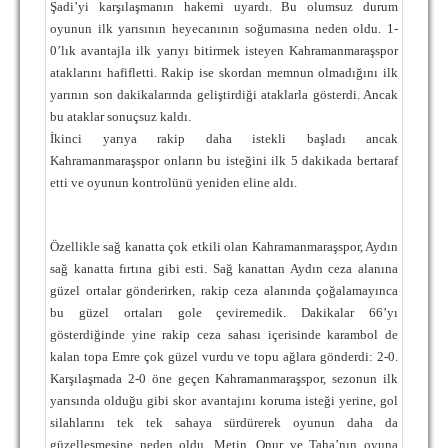
Şadi’yi karşılaşmanın hakemi uyardı. Bu olumsuz durum
oyunun ilk yarısının heyecanının soğumasına neden oldu. 1-
0’lık avantajla ilk yarıyı bitirmek isteyen Kahramanmaraşspor
ataklarını hafifletti. Rakip ise skordan memnun olmadığını ilk
yarının son dakikalarında geliştirdiği ataklarla gösterdi. Ancak
bu ataklar sonuçsuz kaldı.
İkinci yarıya rakip daha istekli başladı ancak
Kahramanmaraşspor onların bu isteğini ilk 5 dakikada bertaraf
etti ve oyunun kontrolünü yeniden eline aldı.
Özellikle sağ kanatta çok etkili olan Kahramanmaraşspor, Aydın
sağ kanatta fırtına gibi esti. Sağ kanattan Aydın ceza alanına
güzel ortalar gönderirken, rakip ceza alanında çoğalamayınca
bu güzel ortaları gole çeviremedik. Dakikalar 66’yı
gösterdiğinde yine rakip ceza sahası içerisinde karambol de
kalan topa Emre çok güzel vurdu ve topu ağlara gönderdi: 2-0.
Karşılaşmada 2-0 öne geçen Kahramanmaraşspor, sezonun ilk
yarısında olduğu gibi skor avantajını koruma isteği yerine, gol
silahlarını tek tek sahaya sürdürerek oyunun daha da
güzelleşmesine neden oldu. Metin, Onur ve Taha’nın oyuna