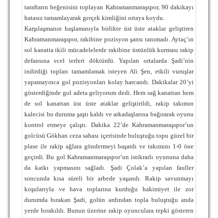
taraftarın beğenisini toplayan Kahramanmaraşspor, 90 dakikayı
TARİHİ BAŞARILAR
hatasız tamamlayarak gerçek kimliğini ortaya koydu.
Karşılaşmanın başlamasıyla birlikte üst üste ataklar geliştiren
BASINDAN
Kahramanmaraşspor, rakibine pozisyon şansı tanımadı. Aytaç’ın
KUPA MAÇLARI
sol kanatta ikili mücadelelerde rakibine üstünlük kurması rakip
defansına ecel terleri döktürdü. Yapılan ortalarda Şadi’nin
ESKi BAŞKANLAR
indirdiği topları tamamlamak isteyen Ali Şen, etkili vuruşlar
yapamayınca gol pozisyonları kolay harcandı. Dakikalar 20’yi
ESKİ HOCALAR
gösterdiğinde gol adeta geliyorum dedi. Hem sağ kanattan hem
de sol kanattan üst üste ataklar geliştirildi, rakip takımın
HAKKIMIZDA
kalecisi bu duruma şaştı kaldı ve arkadaşlarına bağırarak oyunu
MİSYON
kontrol etmeye çalıştı. Dakika 22’de Kahramanmaraşspor’un
golcüsü Gökhan ceza sahası içerisinde buluştuğu topu güzel bir
HAKKIMIZDA
plase ile rakip ağlara göndermeyi başardı ve takımını 1-0 öne
geçirdi. Bu gol Kahramanmaraşspor’un istikrarlı oyununa daha
İRTİBAT
da katkı yapmasını sağladı. Şadi Çolak’a yapılan fauller
soncunda kısa süreli bir arbede yaşandı. Rakip savunmayı
SİTE İSTATİSTİKLERİ
koşularıyla ve hava toplarına kurduğu hakimiyet ile zor
durumda bırakan Şadi, golün ardından topla buluştuğu anda
REKLAM YAYINI
yerde bırakıldı. Bunun üzerine rakip oyunculara tepki gösteren