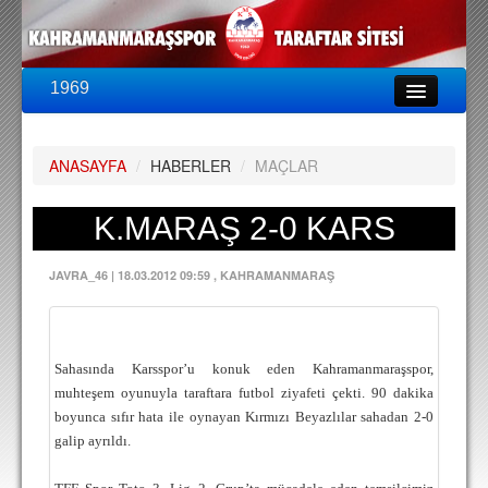
1969
LİG & KUPA
BU SEZON
ANASAYFA
/
HABERLER
/
MAÇLAR
PUAN DURUMU
FİKSTÜR
K.MARAŞ 2-0 KARS
KADRO
JAVRA_46
|
18.03.2012 09:59
, KAHRAMANMARAŞ
A TAKIM KADROSU
TEKNİK KADRO
Sahasında Karsspor’u konuk eden Kahramanmaraşspor,
TRANSFERLER
muhteşem oyunuyla taraftara futbol ziyafeti çekti. 90 dakika
boyunca sıfır hata ile oynayan Kırmızı Beyazlılar sahadan 2-0
TARAFTAR
galip ayrıldı.
BİLETLER