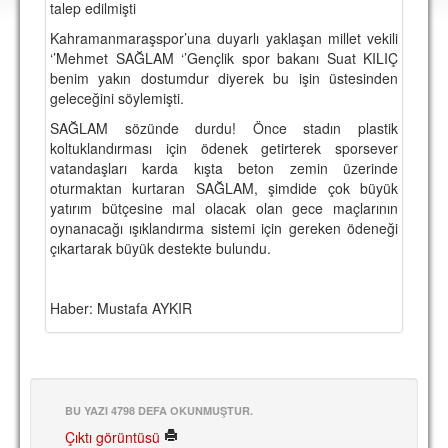
talep edilmişti
DEPLASMAN
Kahramanmaraşspor’una duyarlı yaklaşan millet vekili
LİSANSLI ÜRÜNLER
‘’Mehmet SAĞLAM ‘’Gençlik spor bakanı Suat KILIÇ
benim yakın dostumdur diyerek bu işin üstesinden
MULTİMEDYA
geleceğini söylemişti.
FOTOĞRAF & VİDEOLAR
SAĞLAM sözünde durdu! Önce stadın plastik
koltuklandırması için ödenek getirterek sporsever
MARŞ & TEZAHÜRATLAR
vatandaşları karda kışta beton zemin üzerinde
oturmaktan kurtaran SAĞLAM, şimdide çok büyük
KULÜP
yatırım bütçesine mal olacak olan gece maçlarının
oynanacağı ışıklandırma sistemi için gereken ödeneği
AMBLEM
çıkartarak büyük destekte bulundu.
SPOR TESİSLERİ
Haber: Mustafa AYKIR
YÖNETİM KURULU
PERSONEL
SPONSORLAR
BU YAZI 4798 DEFA OKUNMUŞTUR.
Çıktı görüntüsü
TARİHÇE