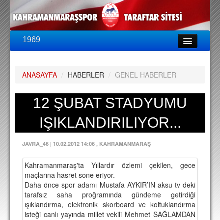
1969
LİG & KUPA
BU SEZON
ANASAYFA
/
HABERLER
/
GENEL HABERLER
PUAN DURUMU
FİKSTÜR
12 ŞUBAT STADYUMU
KADRO
IŞIKLANDIRILIYOR...
A TAKIM KADROSU
JAVRA_46
|
10.02.2012 14:06
, KAHRAMANMARAŞ
TEKNİK KADRO
Kahramanmaraş'ta Yıllardır özlemi çekilen, gece
TRANSFERLER
maçlarına hasret sone eriyor.
Daha önce spor adamı Mustafa AYKIR’IN aksu tv deki
TARAFTAR
tarafsız saha proğramında gündeme getirdiği
ışıklandırma, elektronik skorboard ve koltuklandırma
BİLETLER
isteği canlı yayında millet vekili Mehmet SAĞLAMDAN