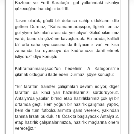
Boztepe ve Ferit Karataş'ın gol yollarındaki sıkıntıyı
DEPLASMAN
çözeceğine inandığını belirtti.
LİSANSLI ÜRÜNLER
Takım olarak, güçlü bir defansa sahip olduklarını dile
getiren Durmaz, ''Kahramanmaraşspor, liglerin en az
MULTİMEDYA
gol yiyen takımları arasında yer alıyor. Golcü sıkıntımız
FOTOĞRAF & VİDEOLAR
vardı, bunu da çözüme kavuşturduk. Bu arada, kaliteli
bir orta saha oyuncusuna da ihtiyacımız var. En kısa
MARŞ & TEZAHÜRATLAR
zamanda bu oyuncuyu da kadromuza dahil etmek
istiyoruz'' diye konuştu.
KULÜP
Kahramanmaraşspor'un hedefinin A Kategorisi'ne
AMBLEM
çıkmak olduğunu ifade eden Durmaz, şöyle konuştu:
SPOR TESİSLERİ
''Bir taraftan transfer çalışmaları devam ediyor, diğer
taraftan da ikinci yarı hazırlıklarımızı sürdürüyoruz.
YÖNETİM KURULU
Antalya'da yapılan birinci etap hazırlıklarımız çok iyi bir
ortamda geçti. Hem yoğun bir hazırlık çalışması yaptık,
PERSONEL
hem de tüm futbolcularımıza şans vererek, yakından
tanıma fırsatı bulduk. 18 Ocak'ta başlayacak Antalya 2.
SPONSORLAR
etap hazırlık çalışmalarımızda, hazırlık maçlarına önem
vereceğiz.''
TARİHÇE