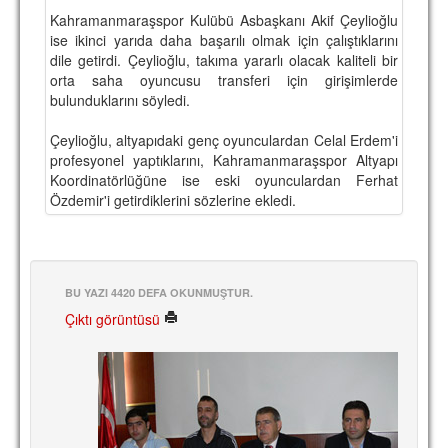
Kahramanmaraşspor Kulübü Asbaşkanı Akif Çeylioğlu
TARİHİ BAŞARILAR
ise ikinci yarıda daha başarılı olmak için çalıştıklarını
dile getirdi. Çeylioğlu, takıma yararlı olacak kaliteli bir
BASINDAN
orta saha oyuncusu transferi için girişimlerde
bulunduklarını söyledi.
KUPA MAÇLARI
Çeylioğlu, altyapıdaki genç oyunculardan Celal Erdem'i
ESKi BAŞKANLAR
profesyonel yaptıklarını, Kahramanmaraşspor Altyapı
Koordinatörlüğüne ise eski oyunculardan Ferhat
ESKİ HOCALAR
Özdemir'i getirdiklerini sözlerine ekledi.
HAKKIMIZDA
MİSYON
HAKKIMIZDA
BU YAZI 4420 DEFA OKUNMUŞTUR.
Çıktı görüntüsü
İRTİBAT
SİTE İSTATİSTİKLERİ
REKLAM YAYINI