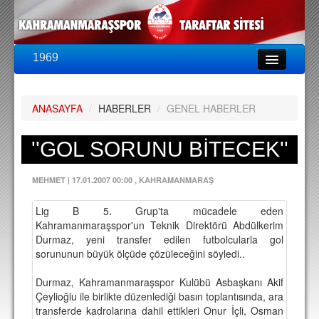
1969
LİG & KUPA
BU SEZON
ANASAYFA
/
HABERLER
/
GENEL HABERLER
PUAN DURUMU
FİKSTÜR
''GOL SORUNU BİTECEK''
KADRO
MEHMET
|
17.01.2007 00:00
, KAHRAMANMARAŞ
A TAKIM KADROSU
Lig B 5. Grup'ta mücadele eden
TEKNİK KADRO
Kahramanmaraşspor'un Teknik Direktörü Abdülkerim
Durmaz, yeni transfer edilen futbolcularla gol
TRANSFERLER
sorununun büyük ölçüde çözüleceğini söyledi..
TARAFTAR
Durmaz, Kahramanmaraşspor Kulübü Asbaşkanı Akif
Çeylioğlu ile birlikte düzenlediği basın toplantısında, ara
BİLETLER
transferde kadrolarına dahil ettikleri Onur İçli, Osman