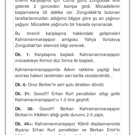
giderek 2 günceden kampa girdi. Mücadelenin
TARİHİ BAŞARILAR
başlamasına 30 dakika var. Zonguldak'ta bulunan
taraftarlarımızdan aldığımız bilgiye göre şu an yağmur
BASINDAN
yağıyor. Mücadele yağmurlu bir havada oynanacak.
KUPA MAÇLARI
Bu önemli karşılaşma hakkındaki gelişmeleri
Kahramanmaraşspor amigosu Yahya Vursavuş
ESKi BAŞKANLAR
Zonguldak'tan sitemize bilgi verecek.
Dk. 1:
Karşılaşma başladı. Kahramanmaraşspor
ESKİ HOCALAR
mücadeleye Kırmızı düz forma ile başladı..
HAKKIMIZDA
Kahramanmaraşsporda Adem rakibine yaptığı faul
sonrası hakem tarafından sarı kartla cezalandırıldı...
MİSYON
Dk. 6:
Onur Berber'in sert şutu direkten döndü.
HAKKIMIZDA
Dk. 31:
Goool!!! Erhan Kurt penaltıdan attıgı golle
Kahramanmaraşspor'u 1-0 öne geçirdi.
İRTİBAT
Dk. 36:
Goool!!! Berkan Kahramanmaraşspor
SİTE İSTATİSTİKLERİ
Berkan'ın frikikten attığı golle durumu 2-0 yaptı.
Dk. 45+:
Kahramanmaraşspor Kilimli deplasmanında
REKLAM YAYINI
ilkyarıyı Erhan Kurt penaltıdan ve Berkan Emir'in