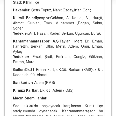
Stad
: Kilimli İlçe
DEPLASMAN
Hakemler
: Çetin Topuz, Nahit Özday,İrfan Genç
LİSANSLI ÜRÜNLER
Kilimli Belediyespor
:Gökhan, Ali Kemal, Ali, Hurşit,
Ahmet, Gürkan, Emin ,Muhammet ,Dogan, Şahin,
MULTİMEDYA
Soner
FOTOĞRAF & VİDEOLAR
Yedekler
:Anıl, Hasan, Kader, Berkan, Ugurcan, Burak
Kahramanmaraşspor A.Ş
:Taylan, Mert Er, Erhan,
MARŞ & TEZAHÜRATLAR
Fahrettin, Berkan, Utku, Metin, Adem, Onur, Erhan,
Aytaç
KULÜP
Yedekler:
Ersel, Şadi, Emirhan, Cengiz, Gökhan,
Emrah, Murat
AMBLEM
Goller:
Dk
.31
Erhan kurt, dK.36. Berkan (KMS)dk 81.
SPOR TESİSLERİ
Kader, dk. 90. Ahmet
YÖNETİM KURULU
Sarı kartlar:
Adem
(
KMS)
Kırmızı Kartlar:
Dk. 68. Adem (KMS)
PERSONEL
Maçın önemli anları:
SPONSORLAR
Saat 13.30'da başlayacak karşılaşma Kilimli İlçe
stadyumunda oynanacak. Kahramanmaraşsor bu
TARİHÇE
önemli karşılaşma için Cuma günü Zonguldak iline