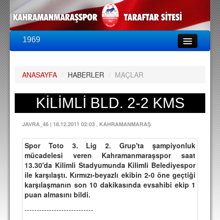
1969
LİG & KUPA
BU SEZON
ANASAYFA
/
HABERLER
/
MAÇLAR
PUAN DURUMU
FİKSTÜR
KİLİMLİ BLD. 2-2 KMS
KADRO
JAVRA_46
|
18.12.2011 02:03
, KAHRAMANMARAŞ
A TAKIM KADROSU
Spor Toto 3. Lig 2. Grup'ta şampiyonluk
TEKNİK KADRO
mücadelesi veren Kahramanmaraşspor saat
13.30'da Kilimli Stadyumunda Kilimli Belediyespor
TRANSFERLER
ile karşılaştı. Kırmızı-beyazlı ekibin 2-0 öne geçtiği
karşılaşmanın son 10 dakikasında evsahibi ekip 1
TARAFTAR
puan almasını bildi.
BİLETLER
----------------------------