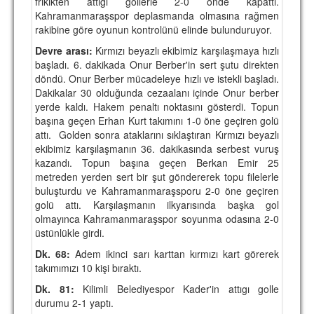
frikikten attıgı gollerle 2-0 önde kapattı.
Kahramanmaraşspor deplasmanda olmasına rağmen
rakibine göre oyunun kontrolünü elinde bulunduruyor.
Devre arası:
Kırmızı beyazlı ekibimiz karşılaşmaya hızlı
başladı. 6. dakikada Onur Berber'in sert şutu direkten
döndü. Onur Berber mücadeleye hızlı ve istekli başladı.
Dakikalar 30 olduğunda cezaalanı içinde Onur berber
yerde kaldı. Hakem penaltı noktasını gösterdi. Topun
başına geçen Erhan Kurt takımını 1-0 öne geçiren golü
attı. Golden sonra ataklarını sıklaştıran Kırmızı beyazlı
ekibimiz karşılaşmanın 36. dakikasında serbest vuruş
kazandı. Topun başına geçen Berkan Emir 25
metreden yerden sert bir şut göndererek topu filelerle
buluşturdu ve Kahramanmaraşsporu 2-0 öne geçiren
golü attı. Karşılaşmanın ilkyarısında başka gol
olmayınca Kahramanmaraşspor soyunma odasına 2-0
üstünlükle girdi.
Dk. 68:
Adem ikinci sarı karttan kırmızı kart görerek
takımımızı 10 kişi bıraktı.
Dk. 81:
Kilimli Belediyespor Kader'in attıgı golle
durumu 2-1 yaptı.