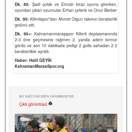
Dk. 85:
Şadi çolak ve Emrah kiraz oyuna girerken,
oyundan çıkan oyuncular Erhan çelenk ve Onur Berber
Dk. 90:
Kilimlispor'dan Ahmet Olgun takımın beraberlik
golünü attı.
Dk. 90+:
Kahramanmaraşspor Kilimli deplasmanında
2-0 öne geçmesine rağmen 2. yarıda adem kırmızı
gördü ve son 10 dakikada yedigi 2 golle sahadan 2-2
beraberlikle ayrıldı.
Haber: Halil GEYİK
KahramanMarasSpor.org
BU YAZI 5168 DEFA OKUNMUŞTUR.
Çıktı görüntüsü