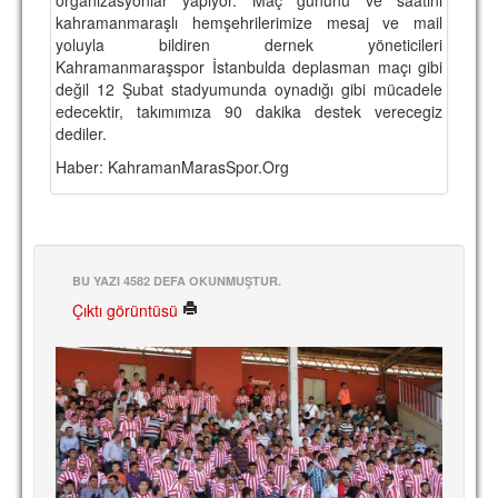
kahramanmaraşlı hemşehrilerimize mesaj ve mail
TARİHİ BAŞARILAR
yoluyla bildiren dernek yöneticileri
Kahramanmaraşspor İstanbulda deplasman maçı gibi
BASINDAN
değil 12 Şubat stadyumunda oynadığı gibi mücadele
edecektir, takımımıza 90 dakika destek verecegiz
KUPA MAÇLARI
dediler.
ESKi BAŞKANLAR
Haber: KahramanMarasSpor.Org
ESKİ HOCALAR
HAKKIMIZDA
BU YAZI 4582 DEFA OKUNMUŞTUR.
MİSYON
Çıktı görüntüsü
HAKKIMIZDA
İRTİBAT
SİTE İSTATİSTİKLERİ
REKLAM YAYINI