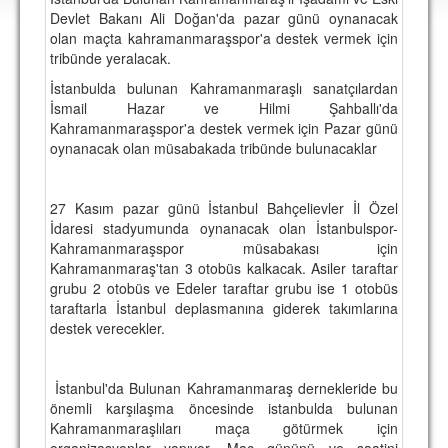
DEPLASMAN
Devlet Bakanı Ali Doğan'da pazar günü oynanacak
olan maçta kahramanmaraşspor'a destek vermek için
LİSANSLI ÜRÜNLER
tribünde yeralacak.
İstanbulda bulunan Kahramanmaraşlı sanatçılardan
MULTİMEDYA
İsmail Hazar ve Hilmi Şahballı'da
FOTOĞRAF & VİDEOLAR
Kahramanmaraşspor'a destek vermek için Pazar günü
oynanacak olan müsabakada tribünde bulunacaklar
MARŞ & TEZAHÜRATLAR
KULÜP
27 Kasım pazar günü İstanbul Bahçelievler İl Özel
İdaresi stadyumunda oynanacak olan İstanbulspor-
AMBLEM
Kahramanmaraşspor müsabakası için
Kahramanmaraş'tan 3 otobüs kalkacak. Asiler taraftar
SPOR TESİSLERİ
grubu 2 otobüs ve Edeler taraftar grubu ise 1 otobüs
taraftarla İstanbul deplasmanına giderek takımlarına
YÖNETİM KURULU
destek verecekler.
PERSONEL
İstanbul'da Bulunan Kahramanmaraş dernekleride bu
SPONSORLAR
önemli karşılaşma öncesinde istanbulda bulunan
Kahramanmaraşlıları maça götürmek için
TARİHÇE
organizasyonlar yapıyor. Maç gününü ve saatini