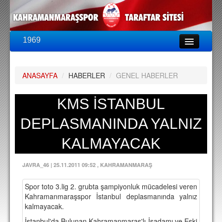
1969
LİG & KUPA
BU SEZON
ANASAYFA
/
HABERLER
/
GENEL HABERLER
PUAN DURUMU
FİKSTÜR
KMS İSTANBUL
KADRO
DEPLASMANINDA YALNIZ
A TAKIM KADROSU
KALMAYACAK
TEKNİK KADRO
JAVRA_46
|
25.11.2011 09:52
, KAHRAMANMARAŞ
TRANSFERLER
Spor toto 3.lig 2. grubta şampiyonluk mücadelesi veren
TARAFTAR
Kahramanmaraşspor İstanbul deplasmanında yalnız
kalmayacak.
BİLETLER
İstanbul'da Bulunan Kahramanmaraş'lı İşadamı ve Eski