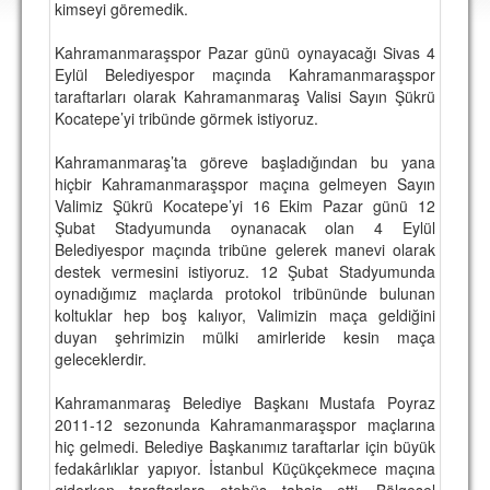
kimseyi göremedik.
DEPLASMAN
Kahramanmaraşspor Pazar günü oynayacağı Sivas 4
LİSANSLI ÜRÜNLER
Eylül Belediyespor maçında Kahramanmaraşspor
taraftarları olarak Kahramanmaraş Valisi Sayın Şükrü
MULTİMEDYA
Kocatepe’yi tribünde görmek istiyoruz.
FOTOĞRAF & VİDEOLAR
Kahramanmaraş’ta göreve başladığından bu yana
MARŞ & TEZAHÜRATLAR
hiçbir Kahramanmaraşspor maçına gelmeyen Sayın
Valimiz Şükrü Kocatepe’yi 16 Ekim Pazar günü 12
KULÜP
Şubat Stadyumunda oynanacak olan 4 Eylül
Belediyespor maçında tribüne gelerek manevi olarak
AMBLEM
destek vermesini istiyoruz. 12 Şubat Stadyumunda
oynadığımız maçlarda protokol tribününde bulunan
SPOR TESİSLERİ
koltuklar hep boş kalıyor, Valimizin maça geldiğini
duyan şehrimizin mülki amirleride kesin maça
YÖNETİM KURULU
geleceklerdir.
PERSONEL
Kahramanmaraş Belediye Başkanı Mustafa Poyraz
2011-12 sezonunda Kahramanmaraşspor maçlarına
SPONSORLAR
hiç gelmedi. Belediye Başkanımız taraftarlar için büyük
fedakârlıklar yapıyor. İstanbul Küçükçekmece maçına
TARİHÇE
giderken taraftarlara otobüs tahsis etti. Bölgesel