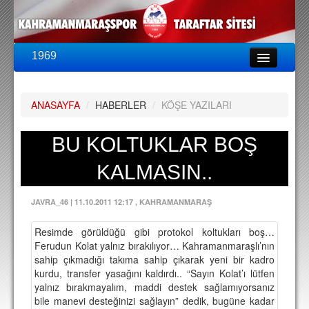
1969
LİG & KUPA
BU SEZON
ANASAYFA
/
HABERLER
/
KÖŞE YAZILARI
PUAN DURUMU
FİKSTÜR
BU KOLTUKLAR BOŞ
KADRO
KALMASIN..
A TAKIM KADROSU
JAVRA_46
|
11.10.2011 12:17
, KAHRAMANMARAŞ
TEKNİK KADRO
Resimde görüldüğü gibi protokol koltukları boş…
TRANSFERLER
Ferudun Kolat yalnız bırakılıyor… Kahramanmaraşlı’nın
sahip çıkmadığı takıma sahip çıkarak yeni bir kadro
TARAFTAR
kurdu, transfer yasağını kaldırdı.. “Sayın Kolat’ı lütfen
yalnız bırakmayalım, maddi destek sağlamıyorsanız
BİLETLER
bile manevi desteğinizi sağlayın” dedik, bugüne kadar