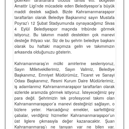
Amatör Ligi’nde mücadele eden Belediyespor’a büyük
TARİHİ BAŞARILAR
maddi destek sağladı. Bizde Kahramanmaraşspor
taraftarları olarak Belediye Başkanımız sayın Mustafa
BASINDAN
Poyraz’ı 12 Şubat Stadyumunda oynayacağımız Sivas
4 Eylül Belediyespor maçında tribünde görmek
KUPA MAÇLARI
istiyoruz. Bu takımın maddi destekten çok manevi
desteğe ihtiyacı var. Siz de bu şehrin belediye başkanı
ESKi BAŞKANLAR
olarak bu haftaki maçımıza gelin ve takımımızın
arkasında olduğunuzu gösterin.
ESKİ HOCALAR
HAKKIMIZDA
Kahramanmaraş’ın mülki amirlerine sesleniyoruz,
Sayın Milletvekillerimiz, Sayın Valimiz, Belediye
MİSYON
Başkanımız, Emniyet Müdürümüz, Ticaret ve Sanayi
Odası Başkanımız, Resmi Kurum Daire Müdürlerimiz,
HAKKIMIZDA
iş adamlarımız Kahramanmaraşspor taraftarları olarak
sizleride aramızda görmek istiyoruz. İsteyeceğimiz şey
İRTİBAT
para değil. Şehrimizin tek profesyonel takımı olan
Kahramanmaraşspor’a manevi desteğinizi sağlayın, o
SİTE İSTATİSTİKLERİ
bizlere yeter. Harcadığınız emekler, sarfettiğiniz
çabalar, verdiğiniz hizmetler Kahramanmaraşspor’un
REKLAM YAYINI
üst liglere çıkmasıyla değer kazanacaktır. Şuan
Kahramanmaraş’ı ne tanıyan var ne bilen var.