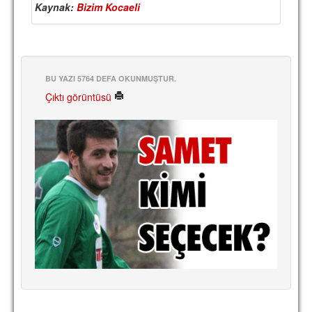
Kaynak:
Bizim Kocaeli
TARİHİ BAŞARILAR
BASINDAN
KUPA MAÇLARI
BU YAZI 5764 DEFA OKUNMUŞTUR.
Çıktı görüntüsü
ESKi BAŞKANLAR
ESKİ HOCALAR
HAKKIMIZDA
MİSYON
HAKKIMIZDA
İRTİBAT
SİTE İSTATİSTİKLERİ
REKLAM YAYINI