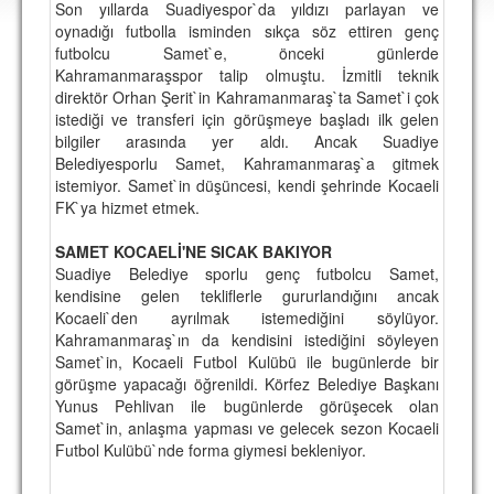
Son yıllarda Suadiyespor`da yıldızı parlayan ve
DEPLASMAN
oynadığı futbolla isminden sıkça söz ettiren genç
futbolcu Samet`e, önceki günlerde
LİSANSLI ÜRÜNLER
Kahramanmaraşspor talip olmuştu. İzmitli teknik
direktör Orhan Şerit`in Kahramanmaraş`ta Samet`i çok
MULTİMEDYA
istediği ve transferi için görüşmeye başladı ilk gelen
FOTOĞRAF & VİDEOLAR
bilgiler arasında yer aldı. Ancak Suadiye
Belediyesporlu Samet, Kahramanmaraş`a gitmek
MARŞ & TEZAHÜRATLAR
istemiyor. Samet`in düşüncesi, kendi şehrinde Kocaeli
FK`ya hizmet etmek.
KULÜP
SAMET KOCAELİ'NE SICAK BAKIYOR
AMBLEM
Suadiye Belediye sporlu genç futbolcu Samet,
kendisine gelen tekliflerle gururlandığını ancak
SPOR TESİSLERİ
Kocaeli`den ayrılmak istemediğini söylüyor.
Kahramanmaraş`ın da kendisini istediğini söyleyen
YÖNETİM KURULU
Samet`in, Kocaeli Futbol Kulübü ile bugünlerde bir
görüşme yapacağı öğrenildi. Körfez Belediye Başkanı
PERSONEL
Yunus Pehlivan ile bugünlerde görüşecek olan
Samet`in, anlaşma yapması ve gelecek sezon Kocaeli
SPONSORLAR
Futbol Kulübü`nde forma giymesi bekleniyor.
TARİHÇE