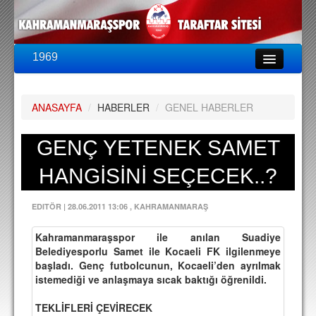
1969
LİG & KUPA
BU SEZON
ANASAYFA
/
HABERLER
/
GENEL HABERLER
PUAN DURUMU
FİKSTÜR
GENÇ YETENEK SAMET
KADRO
HANGİSİNİ SEÇECEK..?
A TAKIM KADROSU
EDITÖR
|
28.06.2011 13:06
, KAHRAMANMARAŞ
TEKNİK KADRO
Kahramanmaraşspor ile anılan Suadiye
TRANSFERLER
Belediyesporlu Samet ile Kocaeli FK ilgilenmeye
başladı. Genç futbolcunun, Kocaeli’den ayrılmak
TARAFTAR
istemediği ve anlaşmaya sıcak baktığı öğrenildi.
BİLETLER
TEKLİFLERİ ÇEVİRECEK