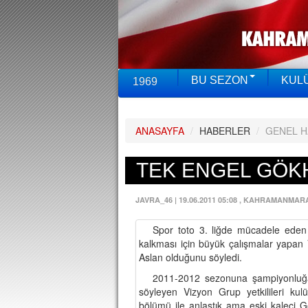
BU SEZON
KUL
1969
ANASAYFA
/
HABERLER
/
GENEL 
TEK ENGEL GÖKH
JAVRA_46
|
19.06.2011 05:08
, KAHRAMANMAR
Spor toto 3. liğde mücadele eden 
kalkması için büyük çalışmalar yapan
Aslan olduğunu söyledi.
2011-2012 sezonuna şampiyonluğa o
söyleyen Vizyon Grup yetkilileri kul
bölümü ile anlaştık ama eski kaleci 