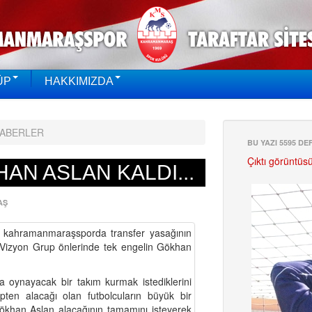
ÜP
HAKKIMIZDA
HABERLER
BU YAZI 5595 D
Çıktı görüntüs
AN ASLAN KALDI...
AŞ
kahramanmaraşsporda transfer yasağının
 Vizyon Grup önlerinde tek engelin Gökhan
ynayacak bir takım kurmak istediklerini
üpten alacağı olan futbolcuların büyük bir
Gökhan Aslan alacağının tamamını isteyerek