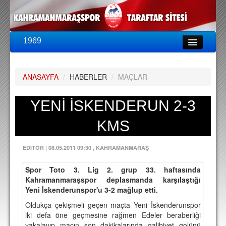
1969
LİG & KUPA
BU SEZON
ANASAYFA
/
HABERLER
/
MAÇLAR
PUAN DURUMU
FİKSTÜR
YENİ İSKENDERUN 2-3
KADRO
KMS
A TAKIM KADROSU
EDITÖR
|
08.05.2011 09:30
, KAHRAMANMARAŞ
TEKNİK KADRO
Spor Toto 3. Lig 2. grup 33. haftasında
TRANSFERLER
Kahramanmaraşspor deplasmanda karşılaştığı
Yeni İskenderunspor'u 3-2 mağlup etti.
TARAFTAR
Oldukça çekişmeli geçen maçta Yeni İskenderunspor
BİLETLER
iki defa öne geçmesine rağmen Edeler beraberliği
yakalayıp maçın son dakikalarında galibiyet golünü