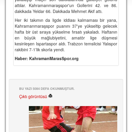
DEPLASMAN
attılar. Kahramanmaraşspor'un Gollerini 42. ve 86.
dakikada Yeldar 66. Dakikada Mehmet Akif attı.
LİSANSLI ÜRÜNLER
Her iki takımın da ligde iddiası kalmaması bir yana,
Kahramanmaraşspor puanını 37'ye yükseltip gelecek
MULTİMEDYA
hafta bir üst sıraya yükselme fırsatı yakaladı. Haftanın
FOTOĞRAF & VİDEOLAR
en büyük mağlubiyetini, amatör lige düşmesi
kesinleşen Ispartaspor aldı. Trabzon temsilcisi Yalıspor
MARŞ & TEZAHÜRATLAR
rakibini 7-1'lik skorla yendi.
Haber: KahramanMarasSpor.org
KULÜP
AMBLEM
SPOR TESİSLERİ
BU YAZI 5084 DEFA OKUNMUŞTUR.
YÖNETİM KURULU
Çıktı görüntüsü
PERSONEL
SPONSORLAR
TARİHÇE