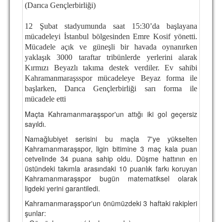
(Darıca Gençlerbirliği)
TARİHİ BAŞARILAR
12 Şubat stadyumunda saat 15:30’da başlayana
BASINDAN
mücadeleyi İstanbul bölgesinden Emre Kosif yönetti.
Mücadele açık ve güneşli bir havada oynanırken
KUPA MAÇLARI
yaklaşık 3000 taraftar tribünlerde yerlerini alarak
Kırmızı Beyazlı takıma destek verdiler. Ev sahibi
ESKi BAŞKANLAR
Kahramanmaraşsspor mücadeleye Beyaz forma ile
başlarken, Darıca Gençlerbirliği sarı forma ile
ESKİ HOCALAR
mücadele etti
HAKKIMIZDA
Maçta Kahramanmaraşspor'un attığı iki gol geçersiz
sayıldı.
MİSYON
Namağlubiyet serisini bu maçla 7'ye yükselten
HAKKIMIZDA
Kahramanmaraşspor, ligin bitimine 3 maç kala puan
cetvelinde 34 puana sahip oldu. Düşme hattının en
İRTİBAT
üstündeki takımla arasındaki 10 puanlık farkı koruyan
Kahramanmaraşspor bugün matematiksel olarak
SİTE İSTATİSTİKLERİ
ligdeki yerini garantiledi.
Kahramanmaraşspor'un önümüzdeki 3 haftaki rakipleri
REKLAM YAYINI
şunlar: