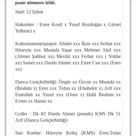
puan almasını bildi.
DEPLASMAN
Stad: 12 Şubat
LİSANSLI ÜRÜNLER
Hakemler : Emre Kosif x Yusuf Bozdoğan x Gürsel
MULTİMEDYA
Yelkenci x
FOTOĞRAF & VİDEOLAR
Kahramanmaraşsspor: Ahmet xxx İlyas xxx Serhat xxx
MARŞ & TEZAHÜRATLAR
Hüseyin xxx Mustafa Yaşar xxx Mehmet Akif xxx
(Ahmet Şahbaz xx) Mevlüt xxx Ferhat xxx ( Yeldar
KULÜP
xx) Samet xxx Durdu Ahmet xxx Emre Can xxx (Enes
xx)
AMBLEM
Darıca Gençlerbirliği: Özgür xx Özcan xx Mustafa xx
SPOR TESİSLERİ
(İbrahim x) Eren xxx Tufan xx (Ebubekir x) Arif xxx
Emrullah xx Yusuf xxx (Onur x) Halil İbrahim xx
YÖNETİM KURULU
Evren xx Harun xx
PERSONEL
Goller : Dk 82 Durdu Ahmet (penaltı) KMS Dk 51
SPONSORLAR
Arif (Darıca Gençlerbirliği)
TARİHÇE
Sarı Kartlar: Hüseyin Keleş (KMS) Eren,Tufan