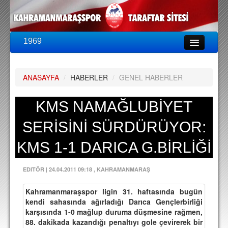
1969
LİG & KUPA
BU SEZON
ANASAYFA
/
HABERLER
/
GENEL HABERLER
PUAN DURUMU
FİKSTÜR
KMS NAMAĞLUBİYET
KADRO
SERİSİNİ SÜRDÜRÜYOR:
A TAKIM KADROSU
KMS 1-1 DARICA G.BİRLİĞİ
TEKNİK KADRO
EDITÖR
|
24.04.2011 09:18
, KAHRAMANMARAŞ
TRANSFERLER
Kahramanmaraşspor ligin 31. haftasında bugün
TARAFTAR
kendi sahasında ağırladığı Darıca Gençlerbirliği
karşısında 1-0 mağlup duruma düşmesine rağmen,
BİLETLER
88. dakikada kazandığı penaltıyı gole çevirerek bir