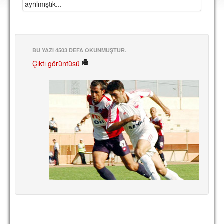
ayrılmıştık...
DEPLASMAN
LİSANSLI ÜRÜNLER
MULTİMEDYA
BU YAZI 4503 DEFA OKUNMUŞTUR.
FOTOĞRAF & VİDEOLAR
Çıktı görüntüsü
MARŞ & TEZAHÜRATLAR
KULÜP
AMBLEM
SPOR TESİSLERİ
YÖNETİM KURULU
PERSONEL
SPONSORLAR
TARİHÇE