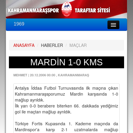
1969
LİG & KUPA
BU SEZON
ANASAYFA
/
HABERLER
/
MAÇLAR
PUAN DURUMU
FİKSTÜR
MARDİN 1-0 KMS
KADRO
MEHMET
|
20.12.2006 00:00
, KAHRAMANMARAŞ
A TAKIM KADROSU
Antalya İddaa Futbol Turnuvasında ilk maçına çıkan
TEKNİK KADRO
Kahramanmaraşsporumuz Mardin karşısında 1-0
mağlup ayrıldık.
TRANSFERLER
İlk yarı 0-0 berabere biterken 66. dakikada yediğimiz
gol ile maçtan mağlup ayrıldık.
TARAFTAR
Türkiye Fortis Kupasında 1. Kademe maçında da
BİLETLER
Mardinspor'a karşı 2-1 uzatmalarda mağlup