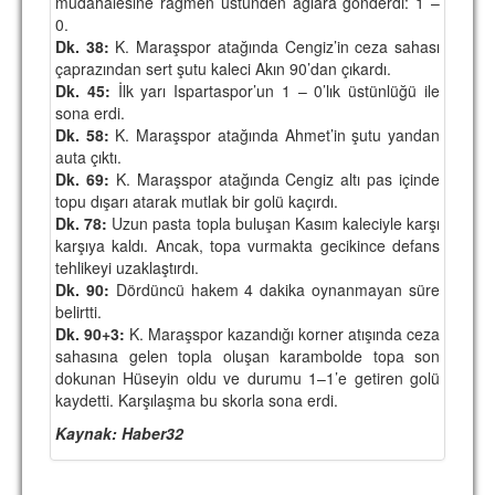
müdahalesine rağmen üstünden ağlara gönderdi: 1 –
0.
Dk. 38:
K. Maraşspor atağında Cengiz’in ceza sahası
çaprazından sert şutu kaleci Akın 90’dan çıkardı.
Dk. 45:
İlk yarı Ispartaspor’un 1 – 0’lık üstünlüğü ile
sona erdi.
Dk. 58:
K. Maraşspor atağında Ahmet’in şutu yandan
auta çıktı.
Dk. 69:
K. Maraşspor atağında Cengiz altı pas içinde
topu dışarı atarak mutlak bir golü kaçırdı.
Dk. 78:
Uzun pasta topla buluşan Kasım kaleciyle karşı
karşıya kaldı. Ancak, topa vurmakta gecikince defans
tehlikeyi uzaklaştırdı.
Dk. 90:
Dördüncü hakem 4 dakika oynanmayan süre
belirtti.
Dk. 90+3:
K. Maraşspor kazandığı korner atışında ceza
sahasına gelen topla oluşan karambolde topa son
dokunan Hüseyin oldu ve durumu 1–1’e getiren golü
kaydetti. Karşılaşma bu skorla sona erdi.
Kaynak: Haber32