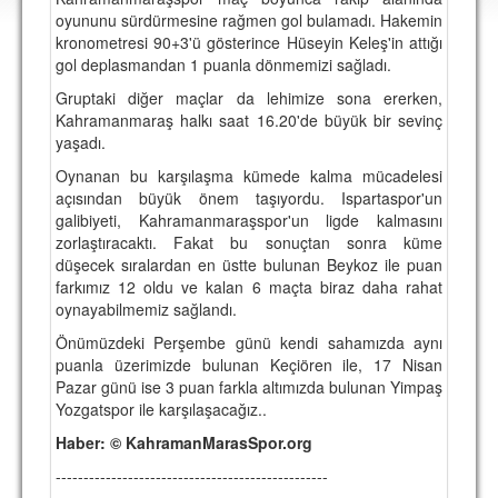
DEPLASMAN
oyununu sürdürmesine rağmen gol bulamadı. Hakemin
kronometresi 90+3'ü gösterince Hüseyin Keleş'in attığı
LİSANSLI ÜRÜNLER
gol deplasmandan 1 puanla dönmemizi sağladı.
Gruptaki diğer maçlar da lehimize sona ererken,
MULTİMEDYA
Kahramanmaraş halkı saat 16.20'de büyük bir sevinç
FOTOĞRAF & VİDEOLAR
yaşadı.
Oynanan bu karşılaşma kümede kalma mücadelesi
MARŞ & TEZAHÜRATLAR
açısından büyük önem taşıyordu. Ispartaspor'un
galibiyeti, Kahramanmaraşspor'un ligde kalmasını
KULÜP
zorlaştıracaktı. Fakat bu sonuçtan sonra küme
düşecek sıralardan en üstte bulunan Beykoz ile puan
AMBLEM
farkımız 12 oldu ve kalan 6 maçta biraz daha rahat
SPOR TESİSLERİ
oynayabilmemiz sağlandı.
Önümüzdeki Perşembe günü kendi sahamızda aynı
YÖNETİM KURULU
puanla üzerimizde bulunan Keçiören ile, 17 Nisan
Pazar günü ise 3 puan farkla altımızda bulunan Yimpaş
PERSONEL
Yozgatspor ile karşılaşacağız..
SPONSORLAR
Haber: © KahramanMarasSpor.org
-------------------------------------------------
TARİHÇE