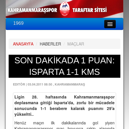
1969
LİG & KUPA
BU SEZON
ANASAYFA
/
HABERLER
/
MAÇLAR
PUAN DURUMU
FİKSTÜR
SON DAKİKADA 1 PUAN:
KADRO
ISPARTA 1-1 KMS
A TAKIM KADROSU
EDITÖR
|
03.04.2011 08:50
, KAHRAMANMARAŞ
TEKNİK KADRO
Ligin 28. haftasında Kahramanmaraşspor
TRANSFERLER
deplasmana gittiği Isparta'da, zorlu bir mücadele
sonucunda 1-1 berabere kalarak puanını 29'a
TARAFTAR
yükseltti..
BİLETLER
Henüz maçın ilk dakikalarında gol yiyen
Kahramanmaraşspor maç boyunca rakip alanında