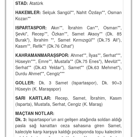
STAD:
Atatürk
TARİHİ BAŞARILAR
HAKEMLER:
Selçuk Sarıgül**, Nahit Özdayı**, Osman
Kozan**
BASINDAN
ISPARTASPOR:
Akın**, İbrahim Can**, Osman**,
KUPA MAÇLARI
Şevki*, Recep**, Özkan**, Samet Aksoy** (Dk. 85
Burak*), İbrahim **, Samet Kırmızıgül** (Dk.75 Ali*),
ESKi BAŞKANLAR
Kasım**, Refik** (Dk.76 Cihat*)
KAHRAMANMARAŞSPOR:
Ahmet**, İlyas**, Serhat***,
ESKİ HOCALAR
Hüseyin***, Emre**, Mustafa** (Dk.75 Enes*), Mevlüt**,
HAKKIMIZDA
Serhat** (Dk.43 Yeldar*), Samet** (Dk.63 Mehmet*),
Durdu Ahmet**, Cengiz***
MİSYON
GOLLER:
Dk. 3 Samet (Ispartaspor), Dk. 90+3
Hüseyin (K. Maraşspor)
HAKKIMIZDA
SARI KARTLAR:
Recep, Samet, İbrahim, Kasım
İRTİBAT
(Isparta), Mustafa, Serhat, Cengiz (K. Maraş)
MAÇTAN NOTLAR:
SİTE İSTATİSTİKLERİ
Dk. 3:
Ispartaspor’un ani gelişen atağında soldan aldığı
pasla sağ kanattan ceza sahasına giren Samet,
REKLAM YAYINI
kaleciyle karşı karşıya kaldığı pozisyonda topu kalecinin