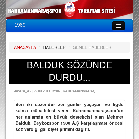
1969
LİG & KUPA
BU SEZON
ANASAYFA
/
HABERLER
/
GENEL HABERLER
PUAN DURUMU
FİKSTÜR
BALDUK SÖZÜNDE
KADRO
DURDU...
A TAKIM KADROSU
JAVRA_46
|
22.03.2011 12:06
, KAHRAMANMARAŞ
TEKNİK KADRO
Son iki sezondur zor günler yaşayan ve ligde
TRANSFERLER
kalma mücadelesi veren Kahramanmaraşspor’un
her anlamda en büyük destekçisi olan Mehmet
TARAFTAR
Balduk, Beykozspor 1908 A.Ş karşılaşması öncesi
söz verdiği galibiyet primini dağıttı.
BİLETLER