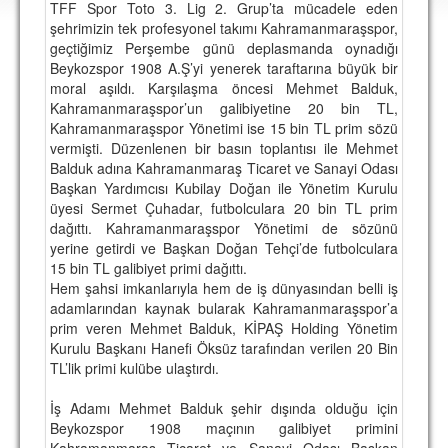
TFF Spor Toto 3. Lig 2. Grup’ta mücadele eden
DEPLASMAN
şehrimizin tek profesyonel takımı Kahramanmaraşspor,
geçtiğimiz Perşembe günü deplasmanda oynadığı
LİSANSLI ÜRÜNLER
Beykozspor 1908 A.Ş’yi yenerek taraftarına büyük bir
moral aşıldı. Karşılaşma öncesi Mehmet Balduk,
MULTİMEDYA
Kahramanmaraşspor’un galibiyetine 20 bin TL,
FOTOĞRAF & VİDEOLAR
Kahramanmaraşspor Yönetimi ise 15 bin TL prim sözü
vermişti. Düzenlenen bir basın toplantısı ile Mehmet
MARŞ & TEZAHÜRATLAR
Balduk adına Kahramanmaraş Ticaret ve Sanayi Odası
Başkan Yardımcısı Kubilay Doğan ile Yönetim Kurulu
KULÜP
üyesi Sermet Çuhadar, futbolculara 20 bin TL prim
dağıttı. Kahramanmaraşspor Yönetimi de sözünü
AMBLEM
yerine getirdi ve Başkan Doğan Tehçi’de futbolculara
15 bin TL galibiyet primi dağıttı.
SPOR TESİSLERİ
Hem şahsi imkanlarıyla hem de iş dünyasından belli iş
adamlarından kaynak bularak Kahramanmaraşspor’a
YÖNETİM KURULU
prim veren Mehmet Balduk, KİPAŞ Holding Yönetim
Kurulu Başkanı Hanefi Öksüz tarafından verilen 20 Bin
PERSONEL
TL’lik primi kulübe ulaştırdı.
SPONSORLAR
İş Adamı Mehmet Balduk şehir dışında olduğu için
Beykozspor 1908 maçının galibiyet primini
TARİHÇE
Kahramanmaraş Ticaret ve Sanayi Odası Başkan