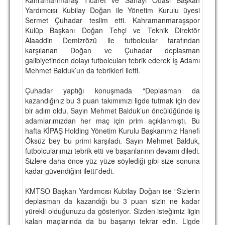
Yardımcısı Kubilay Doğan ile Yönetim Kurulu üyesi
TARİHİ BAŞARILAR
Sermet Çuhadar teslim etti. Kahramanmaraşspor
Kulüp Başkanı Doğan Tehçi ve Teknik Direktör
BASINDAN
Alaaddin Demizrözü ile futbolcular tarafından
karşılanan Doğan ve Çuhadar deplasman
KUPA MAÇLARI
galibiyetinden dolayı futbolcuları tebrik ederek İş Adamı
Mehmet Balduk’un da tebrikleri iletti.
ESKi BAŞKANLAR
Çuhadar yaptığı konuşmada “Deplasman da
ESKİ HOCALAR
kazandığınız bu 3 puan takımımızı ligde tutmak için dev
HAKKIMIZDA
bir adım oldu. Sayın Mehmet Balduk’un öncülüğünde iş
adamlarımızdan her maç için prim açıklanmıştı. Bu
MİSYON
hafta KİPAŞ Holding Yönetim Kurulu Başkanımız Hanefi
Öksüz bey bu primi karşıladı. Sayın Mehmet Balduk,
HAKKIMIZDA
futbolcularımızı tebrik etti ve başarılarının devamı diledi.
Sizlere daha önce yüz yüze söylediği gibi size sonuna
İRTİBAT
kadar güvendiğini iletti”dedi.
SİTE İSTATİSTİKLERİ
KMTSO Başkan Yardımcısı Kubilay Doğan ise “Sizlerin
deplasman da kazandığı bu 3 puan sizin ne kadar
REKLAM YAYINI
yürekli olduğunuzu da gösteriyor. Sizden isteğimiz ligin
kalan maçlarında da bu başarıyı tekrar edin. Ligde