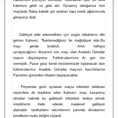
DEPLASMAN
kalemize geldi ve golü attı. Oynamış olduğumuz tüm
maçlarda Rakip kalede gol ararken topu kendi ağlarımızda
LİSANSLI ÜRÜNLER
görüyoruz dedi.
.
MULTİMEDYA
FOTOĞRAF & VİDEOLAR
Galibiyet elde edemedikleri için üzgün olduklarını dile
getiren Kahveci, ''Beklemediğimiz bir mağlubiyet oldu.Bu
MARŞ & TEZAHÜRATLAR
maçı geride bıraktık,
Artık haftaya
oynayacağımız ilkyarının son maçı olan Anadolu Üsküdar
KULÜP
maçını düşünüyoruz. Futbolcularımıza iki gün izin
AMBLEM
vermiştik. Pazar günü kendi tesislerimizde toplanacak olan
futbolcularımız Anadolu Üsküdar maçının hazırlıklarına
SPOR TESİSLERİ
Pazartesi gününden itibaren başlayacaklar.
YÖNETİM KURULU
Perşembe günü oynanan maçta tribünleri dolduran
seyircilere de teşekkür eden Kahveci, maçı kazanmış
PERSONEL
olmaları halinde bu galibiyeti tribünlere hediye etmek
SPONSORLAR
istediklerini ifade ederek, maalesef galibiyet
alamadık. taraftarların takımlarının yanında olmalarının
TARİHÇE
kendilerini mutlu ettiğini söyledi.