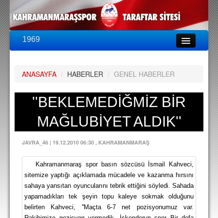
1969
LİG & KUPA
BU SEZON
ANASAYFA
/
HABERLER
/
GENEL HABERLER
PUAN DURUMU
FİKSTÜR
''BEKLEMEDİĞMİZ BİR
KADRO
MAĞLUBİYET ALDIK''
A TAKIM KADROSU
JAVRA_46
|
19.12.2010 06:30
, KAHRAMANMARAŞ
TEKNİK KADRO
Kahramanmaraş spor basın sözcüsü İsmail Kahveci,
TRANSFERLER
sitemize yaptığı açıklamada mücadele ve kazanma hırsını
sahaya yansıtan oyuncularını tebrik ettiğini söyledi. Sahada
TARAFTAR
yapamadıkları tek şeyin topu kaleye sokmak olduğunu
BİLETLER
belirten Kahveci, ''Maçta 6-7 net pozisyonumuz var.
Rakibimize pozisyon vermedik. İskenderun spor Bir defa