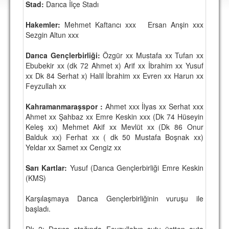
Stad:
Darıca İlçe Stadı
DEPLASMAN
Hakemler:
Mehmet Kaftancı xxx Ersan Anşin xxx
LİSANSLI ÜRÜNLER
Sezgin Altun xxx
MULTİMEDYA
Darıca Gençlerbirliği:
Özgür xx Mustafa xx Tufan xx
FOTOĞRAF & VİDEOLAR
Ebubekir xx (dk 72 Ahmet x) Arif xx İbrahim xx Yusuf
xx Dk 84 Serhat x) Halil İbrahim xx Evren xx Harun xx
MARŞ & TEZAHÜRATLAR
Feyzullah xx
KULÜP
Kahramanmaraşspor :
Ahmet xxx İlyas xx Serhat xxx
Ahmet xx Şahbaz xx Emre Keskin xxx (Dk 74 Hüseyin
AMBLEM
Keleş xx) Mehmet Akif xx Mevlüt xx (Dk 86 Onur
Balduk xx) Ferhat xx ( dk 50 Mustafa Boşnak xx)
SPOR TESİSLERİ
Yeldar xx Samet xx Cengiz xx
YÖNETİM KURULU
Sarı Kartlar:
Yusuf (Darıca Gençlerbirliği Emre Keskin
(KMS)
PERSONEL
Karşılaşmaya Darıca Gençlerbirliğinin vuruşu ile
SPONSORLAR
başladı.
TARİHÇE
Dk 2: Darıca atağında Feyzullahın şutu üstten auta