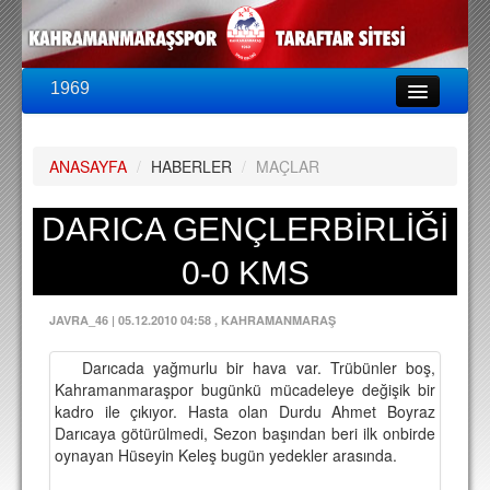
1969
LİG & KUPA
BU SEZON
ANASAYFA
/
HABERLER
/
MAÇLAR
PUAN DURUMU
FİKSTÜR
DARICA GENÇLERBİRLİĞİ
KADRO
0-0 KMS
A TAKIM KADROSU
JAVRA_46
|
05.12.2010 04:58
, KAHRAMANMARAŞ
TEKNİK KADRO
Darıcada yağmurlu bir hava var. Trübünler boş,
TRANSFERLER
Kahramanmaraşpor bugünkü mücadeleye değişik bir
kadro ile çıkıyor. Hasta olan Durdu Ahmet Boyraz
TARAFTAR
Darıcaya götürülmedi, Sezon başından beri ilk onbirde
oynayan Hüseyin Keleş bugün yedekler arasında.
BİLETLER