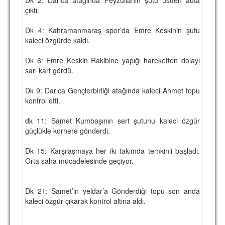
çıktı.
TARİHİ BAŞARILAR
Dk 4: Kahramanmaraş spor’da Emre Keskinin şutu
BASINDAN
kaleci özgürde kaldı.
KUPA MAÇLARI
Dk 6: Emre Keskin Rakibine yapığı hareketten dolayı
sarı kart gördü.
ESKi BAŞKANLAR
Dk 9: Darıca Gençlerbirliği atağında kaleci Ahmet topu
ESKİ HOCALAR
kontrol etti.
HAKKIMIZDA
dk 11: Samet Kumbaşının sert şutunu kaleci özgür
MİSYON
güçlükle kornere gönderdi.
HAKKIMIZDA
Dk 15: Karşılaşmaya her iki takımda temkinli başladı.
Orta saha mücadelesinde geçiyor.
İRTİBAT
SİTE İSTATİSTİKLERİ
Dk 21: Samet’in yeldar’a Gönderdiği topu son anda
kaleci özgür çıkarak kontrol altına aldı.
REKLAM YAYINI