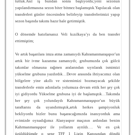
tuttuk.Asıl iş bundan sonra başlıyordu;yeni sezonun
TARİHİ BAŞARILAR
yapılandırmasına sezon biter bitmez başlamıştık.Yapılacak olan
transferleri günler öncesinden belirleyip transferlerimizi yapıp
BASINDAN
sezon başında takımı hazır hale getirmiştik.
KUPA MAÇLARI
O dönemde hatırlarsanız Veli kızılkaya’yı da ben transfer
ettirmiştim;
ESKi BAŞKANLAR
ESKİ HOCALAR
Ve artık başarılara imza atma zamanıydı Kahramanmaraşspor’un
artık bir ivme kazanma zamanıydı; grubumuzda çok gülcü
HAKKIMIZDA
takımlar olmasına rağmen aralarından sıyrılarak ismimizi
yükselme grubuna yazdırdık…
Devre arasında ihtiyacımız olan
MİSYON
bölgelere yine akıllı ve sistemimizi bozmayacak şekilde
transferlerle emin adımlarla yolumuza devam ettik her şey çok
HAKKIMIZDA
iyi gidiyordu Yükselme grubuna iyi de başlamıştık…
Takımda
İRTİBAT
her şey çok yolundaydı Kahramanmaraşspor’un büyük
taraftarını da uyandırmıştık,artık herkes şampiyonluk
SİTE İSTATİSTİKLERİ
bekliyordu bizler bunu başaracağımızda inanıyorduk ama
evimizde oynadığımız Alanyaspor maçının ardından benim
REKLAM YAYINI
Kahrmanmaraşspor ile yollarım ayrıldı…. Ve en çok
üzüldüğümde o sene TFF 1 Ligin Kapısından döndü