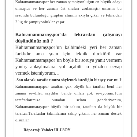
Kahramanmaraşspor her zaman şampiyonluğun en büyük adayı
olmuştur ve her zaman üst sıraları zorlamıştır umarım bu
sezonda bulunduğu gruptan alnının akıyla çıkar ve tekrardan
2.lig de şampiyonluklar yaşar…
Kahramanmaraşspor’da tekrardan çalışmayı
düşündünüz mü ?
Kahramanmaraşspor’un kalbimdeki yeri her zaman
farklıdır ama şuan için teknik direktörü var
Kahramanmaraşspor’un böyle bir soruya yanıt vermem
yanlış anlaşılmalara yol açabilir o yüzden cevap
vermek istemiyorum…
-Son olarak taraftarımıza söylemek istediğin bir şey var mı ?
Kahramanmaraşspor taraftarı çok büyük bir taraftar, beni her
zaman sevdiler, saydılar bende onları çok seviyorum.Tüm
taraftarlarımıza buradan selam gönderiyorum,
Kahramanmaraşspor büyük bir takım, taraftarı da büyük bir
taraftar..Taraftarlar takımlarına sahip çıksın, her zaman destek
olsunlar..
Röportaj: Vahdet ULUSOY