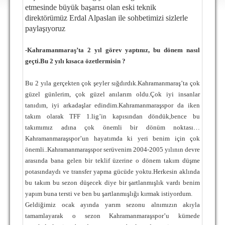
DEPLASMAN
etmesinde büyük başarısı olan eski teknik
direktörümüz Erdal Alpaslan ile sohbetimizi sizlerle
LİSANSLI ÜRÜNLER
paylaşıyoruz
MULTİMEDYA
-Kahramanmaraş’ta 2 yıl görev yaptınız, bu dönem nasıl
geçti.Bu 2 yılı kısaca özetlermisin ?
FOTOĞRAF & VİDEOLAR
MARŞ & TEZAHÜRATLAR
Bu 2 yıla gerçekten çok şeyler sığdırdık.Kahramanmaraş’ta çok
güzel günlerim, çok güzel anılarım oldu.Çok iyi insanlar
KULÜP
tanıdım, iyi arkadaşlar edindim.Kahramanmaraşspor da iken
takım olarak TFF 1.lig’in kapısından döndük,bence bu
AMBLEM
takımımız adına çok önemli bir dönüm noktası…
SPOR TESİSLERİ
Kahramanmaraşspor’un hayatımda ki yeri benim için çok
önemli..
Kahramanmaraşspor serüvenim 2004-2005 yılının devre
YÖNETİM KURULU
arasında bana gelen bir teklif üzerine o dönem takım düşme
potasındaydı ve transfer yapma gücüde yoktu.Herkesin aklında
PERSONEL
bu takım bu sezon düşecek diye bir şartlanmışlık vardı benim
yapım buna tersti ve ben bu şartlanmışlığı kırmak istiyordum.
SPONSORLAR
Geldiğimiz ocak ayında yarım sezonu alnımızın akıyla
tamamlayarak o sezon Kahramanmaraşspor’u kümede
TARİHÇE