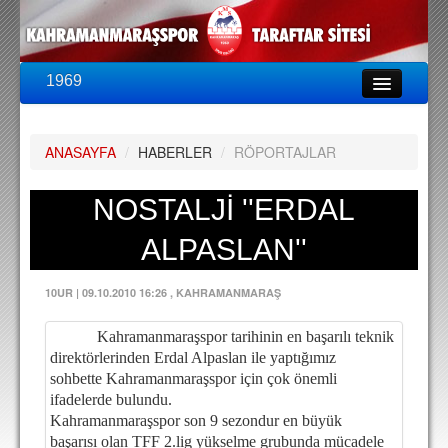
1969
LİG & KUPA
BU SEZON
ANASAYFA
/
HABERLER
/
RÖPORTAJLAR
PUAN DURUMU
FİKSTÜR
NOSTALJİ ''ERDAL
KADRO
ALPASLAN''
A TAKIM KADROSU
10UR
|
09.10.2010 16:26
, KAHRAMANMARAŞ
TEKNİK KADRO
Kahramanmaraşspor tarihinin en başarılı teknik
TRANSFERLER
direktörlerinden Erdal Alpaslan ile yaptığımız
sohbette Kahramanmaraşspor için çok önemli
TARAFTAR
ifadelerde bulundu.
BİLETLER
Kahramanmaraşspor son 9 sezondur en büyük
başarısı olan TFF 2.lig yükselme grubunda mücadele