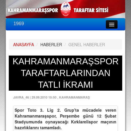
1969
LİG & KUPA
BU SEZON
ANASAYFA
/
HABERLER
/
GENEL HABERLER
PUAN DURUMU
FİKSTÜR
KAHRAMANMARAŞSPOR
KADRO
TARAFTARLARINDAN
A TAKIM KADROSU
TATLI İKRAMI
TEKNİK KADRO
JAVRA_46
|
29.09.2010 10:50
, KAHRAMANMARAŞ
TRANSFERLER
Spor Toto 3. Lig 2. Grup'ta mücadele veren
TARAFTAR
Kahramanmaraşspor, Perşembe günü 12 Şubat
Stadyumunda oynayacağı Kırklarelispor maçının
BİLETLER
hazırlıklarını tamamladı.