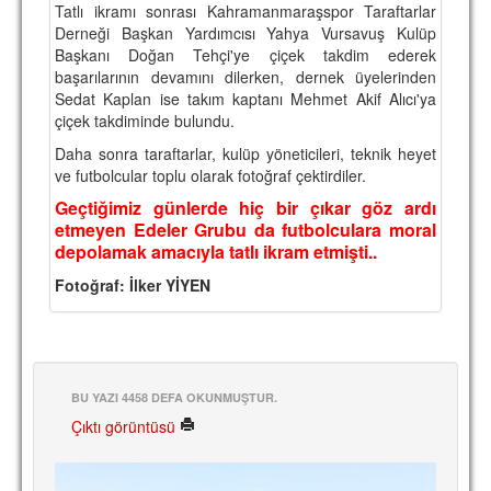
Tatlı ikramı sonrası Kahramanmaraşspor Taraftarlar
TARİHİ BAŞARILAR
Derneği Başkan Yardımcısı Yahya Vursavuş Kulüp
Başkanı Doğan Tehçi'ye çiçek takdim ederek
BASINDAN
başarılarının devamını dilerken, dernek üyelerinden
Sedat Kaplan ise takım kaptanı Mehmet Akif Alıcı'ya
KUPA MAÇLARI
çiçek takdiminde bulundu.
Daha sonra taraftarlar, kulüp yöneticileri, teknik heyet
ESKi BAŞKANLAR
ve futbolcular toplu olarak fotoğraf çektirdiler.
ESKİ HOCALAR
Geçtiğimiz günlerde hiç bir çıkar göz ardı
etmeyen Edeler Grubu da futbolculara moral
HAKKIMIZDA
depolamak amacıyla tatlı ikram etmişti..
MİSYON
Fotoğraf: İlker YİYEN
HAKKIMIZDA
İRTİBAT
BU YAZI 4458 DEFA OKUNMUŞTUR.
SİTE İSTATİSTİKLERİ
Çıktı görüntüsü
REKLAM YAYINI