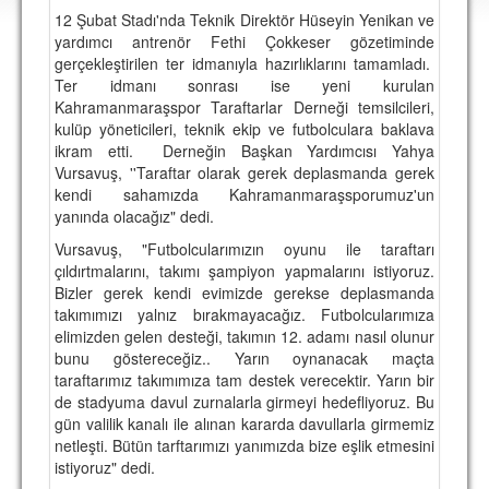
DEPLASMAN
12 Şubat Stadı'nda Teknik Direktör Hüseyin Yenikan ve
yardımcı antrenör Fethi Çokkeser gözetiminde
LİSANSLI ÜRÜNLER
gerçekleştirilen ter idmanıyla hazırlıklarını tamamladı.
Ter idmanı sonrası ise yeni kurulan
MULTİMEDYA
Kahramanmaraşspor Taraftarlar Derneği temsilcileri,
kulüp yöneticileri, teknik ekip ve futbolculara baklava
FOTOĞRAF & VİDEOLAR
ikram etti. Derneğin Başkan Yardımcısı Yahya
Vursavuş, ''Taraftar olarak gerek deplasmanda gerek
MARŞ & TEZAHÜRATLAR
kendi sahamızda Kahramanmaraşsporumuz'un
yanında olacağız" dedi.
KULÜP
Vursavuş, "Futbolcularımızın oyunu ile taraftarı
AMBLEM
çıldırtmalarını, takımı şampiyon yapmalarını istiyoruz.
Bizler gerek kendi evimizde gerekse deplasmanda
SPOR TESİSLERİ
takımımızı yalnız bırakmayacağız. Futbolcularımıza
elimizden gelen desteği, takımın 12. adamı nasıl olunur
YÖNETİM KURULU
bunu göstereceğiz.. Yarın oynanacak maçta
taraftarımız takımımıza tam destek verecektir. Yarın bir
PERSONEL
de stadyuma davul zurnalarla girmeyi hedefliyoruz. Bu
gün valilik kanalı ile alınan kararda davullarla girmemiz
SPONSORLAR
netleşti. Bütün tarftarımızı yanımızda bize eşlik etmesini
istiyoruz" dedi.
TARİHÇE