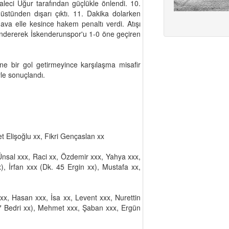
leci Uğur tarafından güçlükle önlendi. 10.
üstünden dışarı çıktı. 11. Dakika dolarken
va elle kesince hakem penaltı verdi. Atışı
ndererek İskenderunspor'u 1-0 öne geçiren
yine bir gol getirmeyince karşılaşma misafir
le sonuçlandı.
Elişoğlu xx, Fikri Gençaslan xx
nsal xxx, Raci xx, Özdemir xxx, Yahya xxx,
), İrfan xxx (Dk. 45 Ergin xx), Mustafa xx,
xx, Hasan xxx, İsa xx, Levent xxx, Nurettin
77 Bedri xx), Mehmet xxx, Şaban xxx, Ergün