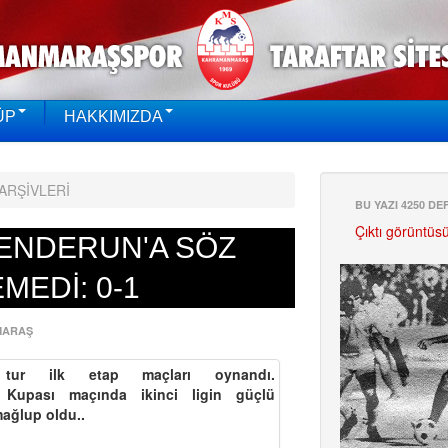
ÜP
HAKKIMIZDA
ARŞİVLERİ
BU YAZI 4250 D
Çıktı görüntüs
KENDERUN'A SÖZ
MEDİ: 0-1
MARAŞ
tur ilk etap maçları oynandı.
 Kupası maçında ikinci ligin güçlü
mağlup oldu..