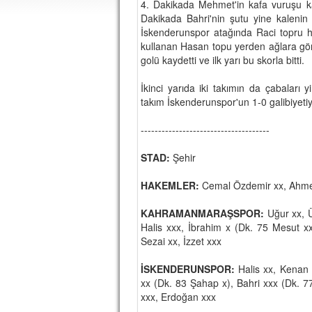
4. Dakikada Mehmet'in kafa vuruşu ka
Dakikada Bahri'nin şutu yine kalenin 
İskenderunspor atağında Raci topru ha
kullanan Hasan topu yerden ağlara gö
golü kaydetti ve ilk yarı bu skorla bitti.
İkinci yarıda iki takımın da çabaları 
takım İskenderunspor'un 1-0 galibiyetiy
-------------------------------------
STAD:
Şehir
HAKEMLER:
Cemal Özdemir xx, Ahmet 
KAHRAMANMARAŞSPOR:
Uğur xx, Ü
Halis xxx, İbrahim x (Dk. 75 Mesut xx
Sezai xx, İzzet xxx
İSKENDERUNSPOR:
Halis xx, Kenan 
xx (Dk. 83 Şahap x), Bahri xxx (Dk. 
xxx, Erdoğan xxx