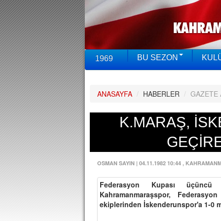
BU SEZON
KUL
1969
ANASAYFA
/
HABERLER
/
GAZETE 
K.MARAŞ, İS
GEÇİRE
OSMAN SAYIN
|
04.11.1982 10:44
, KAHRAMAN
Federasyon Kupası üçüncü 
Kahramanmaraşspor, Federasyon
ekiplerinden İskenderunspor'a 1-0 