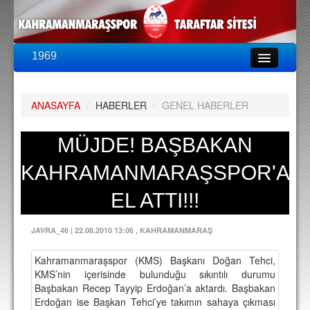
1969
LİG & KUPA
BU SEZON
ANASAYFA
/
HABERLER
/
GENEL HABERLER
PUAN DURUMU
FİKSTÜR
MÜJDE! BAŞBAKAN
KADRO
KAHRAMANMARAŞSPOR'A
A TAKIM KADROSU
EL ATTI!!!
TEKNİK KADRO
JAVRA_46
|
22.08.2010 13:06
, KAHRAMANMARAŞ
TRANSFERLER
Kahramanmaraşspor (KMS) Başkanı Doğan Tehci,
TARAFTAR
KMS’nin içerisinde bulunduğu sıkıntılı durumu
Başbakan Recep Tayyip Erdoğan’a aktardı. Başbakan
BİLETLER
Erdoğan ise Başkan Tehci’ye takımın sahaya çıkması