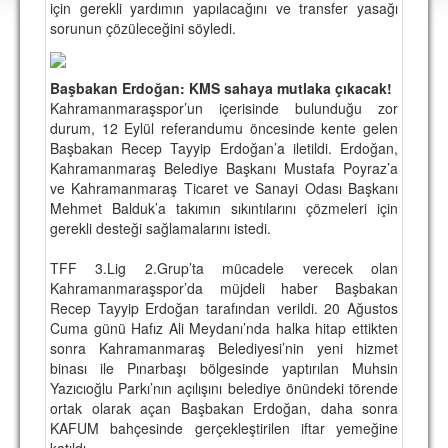
için gerekli yardımın yapılacağını ve transfer yasağı
DEPLASMAN
sorunun çözüleceğini söyledi.
LİSANSLI ÜRÜNLER
Başbakan Erdoğan: KMS sahaya mutlaka çıkacak!
MULTİMEDYA
Kahramanmaraşspor’un içerisinde bulunduğu zor
FOTOĞRAF & VİDEOLAR
durum, 12 Eylül referandumu öncesinde kente gelen
Başbakan Recep Tayyip Erdoğan’a iletildi. Erdoğan,
MARŞ & TEZAHÜRATLAR
Kahramanmaraş Belediye Başkanı Mustafa Poyraz’a
ve Kahramanmaraş Ticaret ve Sanayi Odası Başkanı
KULÜP
Mehmet Balduk’a takımın sıkıntılarını çözmeleri için
gerekli desteği sağlamalarını istedi.
AMBLEM
TFF 3.Lig 2.Grup’ta mücadele verecek olan
SPOR TESİSLERİ
Kahramanmaraşspor’da müjdeli haber Başbakan
Recep Tayyip Erdoğan tarafından verildi. 20 Ağustos
YÖNETİM KURULU
Cuma günü Hafız Ali Meydanı’nda halka hitap ettikten
sonra Kahramanmaraş Belediyesi’nin yeni hizmet
PERSONEL
binası ile Pınarbaşı bölgesinde yaptırılan Muhsin
Yazıcıoğlu Parkı’nın açılışını belediye önündeki törende
SPONSORLAR
ortak olarak açan Başbakan Erdoğan, daha sonra
KAFUM bahçesinde gerçekleştirilen iftar yemeğine
TARİHÇE
katıldı.