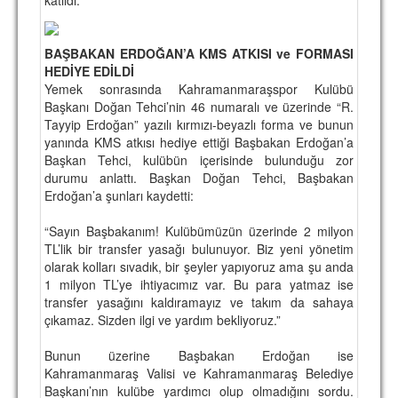
TARİHİ BAŞARILAR
BAŞBAKAN ERDOĞAN’A KMS ATKISI ve FORMASI
BASINDAN
HEDİYE EDİLDİ
Yemek sonrasında Kahramanmaraşspor Kulübü
KUPA MAÇLARI
Başkanı Doğan Tehci’nin 46 numaralı ve üzerinde “R.
Tayyip Erdoğan” yazılı kırmızı-beyazlı forma ve bunun
ESKi BAŞKANLAR
yanında KMS atkısı hediye ettiği Başbakan Erdoğan’a
Başkan Tehci, kulübün içerisinde bulunduğu zor
ESKİ HOCALAR
durumu anlattı. Başkan Doğan Tehci, Başbakan
HAKKIMIZDA
Erdoğan’a şunları kaydetti:
MİSYON
“Sayın Başbakanım! Kulübümüzün üzerinde 2 milyon
TL’lik bir transfer yasağı bulunuyor. Biz yeni yönetim
HAKKIMIZDA
olarak kolları sıvadık, bir şeyler yapıyoruz ama şu anda
1 milyon TL’ye ihtiyacımız var. Bu para yatmaz ise
İRTİBAT
transfer yasağını kaldıramayız ve takım da sahaya
çıkamaz. Sizden ilgi ve yardım bekliyoruz.”
SİTE İSTATİSTİKLERİ
Bunun üzerine Başbakan Erdoğan ise
REKLAM YAYINI
Kahramanmaraş Valisi ve Kahramanmaraş Belediye
Başkanı’nın kulübe yardımcı olup olmadığını sordu.