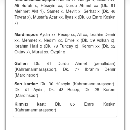
DEPLASMAN
Ali Burak x, Hüseyin xx, Durdu Ahmet xx (Dk. 81
Mehmet Akif ?), Samet x, Mevlit x, Serhat x (Dk. 46
LİSANSLI ÜRÜNLER
Tevrat x), Mustafa Acar xx, İlyas x (Dk. 63 Emre Keskin
x)
MULTİMEDYA
Mardinspor:
Aydın xx, Recep xx, Ali xx, İbrahim Demir
FOTOĞRAF & VİDEOLAR
xx, Mehmet x, Nedim xx, Emre x (Dk. 59 Volkan x),
İbrahim Halil x (Dk. 79 Tuncay x), Kerem xx (Dk. 52
MARŞ & TEZAHÜRATLAR
Oktay x), Murat xx, Özgür x
KULÜP
Goller:
Dk. 41 Durdu Ahmet (penaltıdan)
(Kahramanmaraşspor), Dk. 77 İbrahim Demir
AMBLEM
(Mardinspor)
SPOR TESİSLERİ
Sarı kartlar:
Dk. 30 Hüseyin (Kahramanmaraşspor),
Dk. 41 Aydın, Dk. 43 Recep, Dk. 25 Kerem
YÖNETİM KURULU
(Mardinspor)
PERSONEL
Kırmızı kart
: Dk. 85 Emre Keskin
(Kahramanmaraşspor)
SPONSORLAR
TARİHÇE