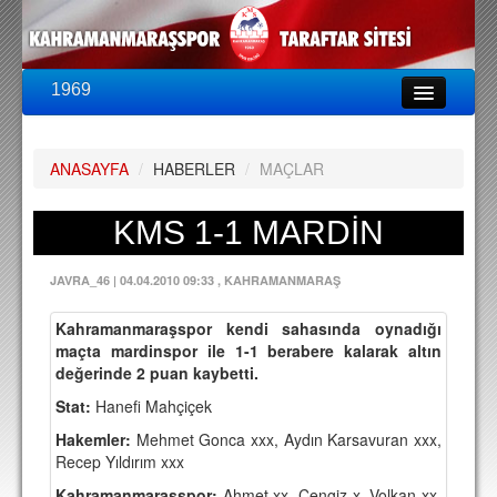
1969
LİG & KUPA
BU SEZON
ANASAYFA
/
HABERLER
/
MAÇLAR
PUAN DURUMU
FİKSTÜR
KMS 1-1 MARDİN
KADRO
JAVRA_46
|
04.04.2010 09:33
, KAHRAMANMARAŞ
A TAKIM KADROSU
Kahramanmaraşspor kendi sahasında oynadığı
TEKNİK KADRO
maçta mardinspor ile 1-1 berabere kalarak altın
değerinde 2 puan kaybetti.
TRANSFERLER
Stat:
Hanefi Mahçiçek
TARAFTAR
Hakemler:
Mehmet Gonca xxx, Aydın Karsavuran xxx,
Recep Yıldırım xxx
BİLETLER
Kahramanmaraşspor:
Ahmet xx, Cengiz x, Volkan xx,