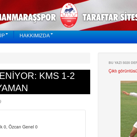
ÜP
HAKKIMIZDA
BU YAZI 5020 D
Çıktı görüntüs
NİYOR: KMS 1-2
YAMAN
Ş
k 0, Özcan Genel 0