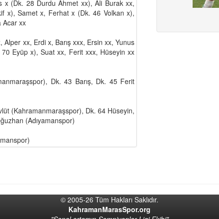
s x (Dk. 28 Durdu Ahmet xx), Ali Burak xx,
f x), Samet x, Ferhat x (Dk. 46 Volkan x),
a Acar xx
Alper xx, Erdi x, Barış xxx, Ersin xx, Yunus
70 Eyüp x), Suat xx, Ferit xxx, Hüseyin xx
nmaraşspor), Dk. 43 Barış, Dk. 45 Ferit
vlüt (Kahramanmaraşspor), Dk. 64 Hüseyin,
7 Oğuzhan (Adıyamanspor)
amanspor)
© 2005-26 Tüm Hakları Saklıdır.
KahramanMarasSpor.org