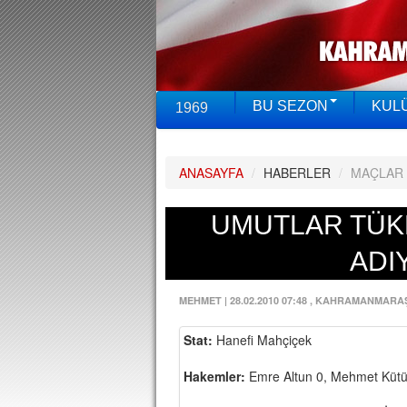
BU SEZON
KUL
1969
ANASAYFA
/
HABERLER
/
MAÇLAR
UMUTLAR TÜKE
ADI
MEHMET
|
28.02.2010 07:48
, KAHRAMANMARA
Stat:
Hanefi Mahçiçek
Hakemler:
Emre Altun 0, Mehmet Kütü