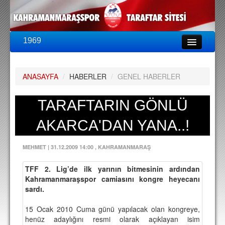
1969
LİG & KUPA
BU SEZON
ANASAYFA
/
HABERLER
/
GENEL HABERLER
PUAN DURUMU
FİKSTÜR
TARAFTARIN GÖNLÜ
KADRO
AKARCA'DAN YANA..!
A TAKIM KADROSU
MEHMET
|
31.12.2009 14:00
, KAHRAMANMARAŞ
TEKNİK KADRO
TFF 2. Lig’de ilk yarının bitmesinin ardından
TRANSFERLER
Kahramanmaraşspor camiasını kongre heyecanı
sardı.
TARAFTAR
15 Ocak 2010 Cuma günü yapılacak olan kongreye,
BİLETLER
henüz adaylığını resmi olarak açıklayan isim