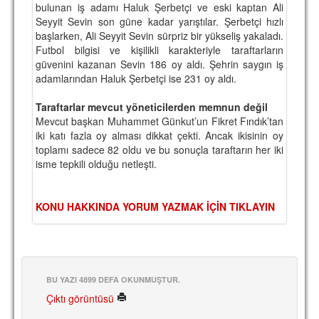
bulunan iş adamı Haluk Şerbetçi ve eski kaptan Ali
TARİHİ BAŞARILAR
Seyyit Sevin son güne kadar yarıştılar. Şerbetçi hızlı
başlarken, Ali Seyyit Sevin sürpriz bir yükseliş yakaladı.
BASINDAN
Futbol bilgisi ve kişilikli karakteriyle taraftarların
güvenini kazanan Sevin 186 oy aldı. Şehrin saygın iş
KUPA MAÇLARI
adamlarından Haluk Şerbetçi ise 231 oy aldı.
ESKi BAŞKANLAR
Taraftarlar mevcut yöneticilerden memnun değil
Mevcut başkan Muhammet Günkut’un Fikret Fındık’tan
ESKİ HOCALAR
iki katı fazla oy alması dikkat çekti. Ancak ikisinin oy
toplamı sadece 82 oldu ve bu sonuçla taraftarın her iki
HAKKIMIZDA
isme tepkili olduğu netleşti.
MİSYON
KONU HAKKINDA YORUM YAZMAK İÇİN TIKLAYIN
HAKKIMIZDA
İRTİBAT
SİTE İSTATİSTİKLERİ
BU YAZI 4899 DEFA OKUNMUŞTUR.
REKLAM YAYINI
Çıktı görüntüsü