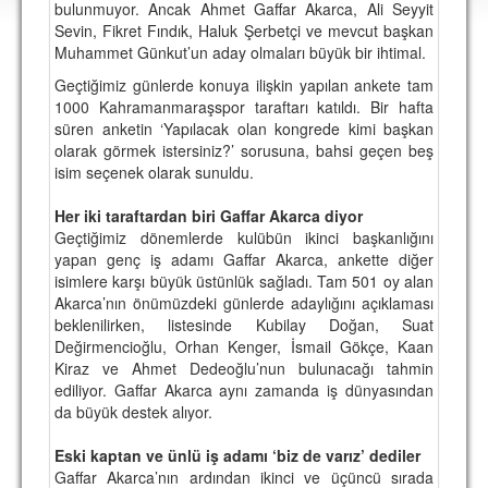
bulunmuyor. Ancak Ahmet Gaffar Akarca, Ali Seyyit
DEPLASMAN
Sevin, Fikret Fındık, Haluk Şerbetçi ve mevcut başkan
Muhammet Günkut’un aday olmaları büyük bir ihtimal.
LİSANSLI ÜRÜNLER
Geçtiğimiz günlerde konuya ilişkin yapılan ankete tam
MULTİMEDYA
1000 Kahramanmaraşspor taraftarı katıldı. Bir hafta
süren anketin ‘Yapılacak olan kongrede kimi başkan
FOTOĞRAF & VİDEOLAR
olarak görmek istersiniz?’ sorusuna, bahsi geçen beş
isim seçenek olarak sunuldu.
MARŞ & TEZAHÜRATLAR
Her iki taraftardan biri Gaffar Akarca diyor
KULÜP
Geçtiğimiz dönemlerde kulübün ikinci başkanlığını
yapan genç iş adamı Gaffar Akarca, ankette diğer
AMBLEM
isimlere karşı büyük üstünlük sağladı. Tam 501 oy alan
SPOR TESİSLERİ
Akarca’nın önümüzdeki günlerde adaylığını açıklaması
beklenilirken, listesinde Kubilay Doğan, Suat
YÖNETİM KURULU
Değirmencioğlu, Orhan Kenger, İsmail Gökçe, Kaan
Kiraz ve Ahmet Dedeoğlu’nun bulunacağı tahmin
PERSONEL
ediliyor. Gaffar Akarca aynı zamanda iş dünyasından
da büyük destek alıyor.
SPONSORLAR
Eski kaptan ve ünlü iş adamı ‘biz de varız’ dediler
Gaffar Akarca’nın ardından ikinci ve üçüncü sırada
TARİHÇE