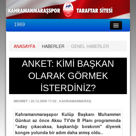
1969
LİG & KUPA
BU SEZON
ANASAYFA
/
HABERLER
/
GENEL HABERLER
PUAN DURUMU
FİKSTÜR
ANKET: KİMİ BAŞKAN
KADRO
OLARAK GÖRMEK
A TAKIM KADROSU
İSTERDİNİZ?
TEKNİK KADRO
MEHMET
|
25.12.2009 17:02
, KAHRAMANMARAŞ
TRANSFERLER
Kahramanmaraşspor Kulüp Başkanı Muhammet
TARAFTAR
Günkut az önce Aksu TV'de B Planı programında
"aday çıkacaksa, başkanlığı bırakırım" diyerek
BİLETLER
kongre yolunda bir adım daha atmış oldu..