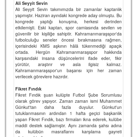
Ali Seyyit Sevin
TARİHİ BAŞARILAR
Ali Seyyit Sevin takımımızda bir zamanlar kaptanlık
yapmıştır. Haziran ayındaki kongrede aday olmuştu. Bu
BASINDAN
kongrede yaptığı konuşma, herkesi derinden
etkilemişti. Eski kaptan, spor camiasında sevilen ve
KUPA MAÇLARI
güvenilir bir kişiliğe sahiptir. Kahramanmaraşspor'da
futbolculuğu seneler öncesi bırakmasına rağmen,
ESKi BAŞKANLAR
içerisindeki KMS aşkının hâlâ tükenmediği apaçık
ortada. Hergün Kahramanmaraşspor hakkında
ESKİ HOCALAR
karşısındaki insana düşüncelerini ifade eder, fikir
yürütür, araştırır ve asla ilgisiz kalmaz.
HAKKIMIZDA
Kahramanmaraşspor'un başarısı için her zaman
verilecek görevlere hazırdır.
MİSYON
Fikret Fındık
HAKKIMIZDA
Fikret Fındık şuan kulüpte Futbol Şube Sorumlusu
olarak görev yapıyor. Zaman zaman ismi Muhammet
İRTİBAT
Günkut'tan daha fazla duyulur. Günkut'un
tutuklanmasının ardından 1 hafta geçici başkanlık
SİTE İSTATİSTİKLERİ
yapan Fikret Fındık, bazı firmaları ikna ederek, kulübe
maddi destek sağlamıştır. Aynı zamanda şahsı adına
REKLAM YAYINI
da kulübün masraflarını karşılama gayreti