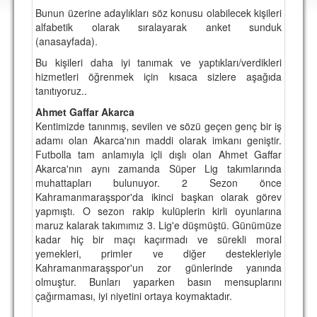
DEPLASMAN
Bunun üzerine adaylıkları söz konusu olabilecek kişileri
alfabetik olarak sıralayarak anket sunduk
LİSANSLI ÜRÜNLER
(anasayfada).
Bu kişileri daha iyi tanımak ve yaptıkları/verdikleri
MULTİMEDYA
hizmetleri öğrenmek için kısaca sizlere aşağıda
FOTOĞRAF & VİDEOLAR
tanıtıyoruz..
Ahmet Gaffar Akarca
MARŞ & TEZAHÜRATLAR
Kentimizde tanınmış, sevilen ve sözü geçen genç bir iş
adamı olan Akarca'nın maddi olarak imkanı geniştir.
KULÜP
Futbolla tam anlamıyla içli dışlı olan Ahmet Gaffar
Akarca'nın aynı zamanda Süper Lig takımlarında
AMBLEM
muhattapları bulunuyor. 2 Sezon önce
SPOR TESİSLERİ
Kahramanmaraşspor'da ikinci başkan olarak görev
yapmıştı. O sezon rakip kulüplerin kirli oyunlarına
YÖNETİM KURULU
maruz kalarak takımımız 3. Lig'e düşmüştü. Günümüze
kadar hiç bir maçı kaçırmadı ve sürekli moral
PERSONEL
yemekleri, primler ve diğer destekleriyle
Kahramanmaraşspor'un zor günlerinde yanında
SPONSORLAR
olmuştur. Bunları yaparken basın mensuplarını
çağırmaması, iyi niyetini ortaya koymaktadır.
TARİHÇE