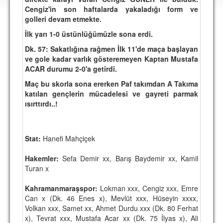
DEPLASMAN
Cengiz'in son haftalarda yakaladığı form ve
golleri devam etmekte.
LİSANSLI ÜRÜNLER
İlk yarı 1-0 üstünlüğümüzle sona erdi.
MULTİMEDYA
Dk. 57: Sakatlığına rağmen İlk 11'de maça başlayan
ve gole kadar varlık gösteremeyen Kaptan Mustafa
FOTOĞRAF & VİDEOLAR
ACAR durumu 2-0'a getirdi.
MARŞ & TEZAHÜRATLAR
Maç bu skorla sona ererken Paf takımdan A Takıma
katılan gençlerin mücadelesi ve gayreti parmak
KULÜP
ısırttırdı..!
AMBLEM
SPOR TESİSLERİ
Stat:
Hanefi Mahçiçek
YÖNETİM KURULU
Hakemler:
Sefa Demir xx, Barış Baydemir xx, Kamil
Turan x
PERSONEL
Kahramanmaraşspor:
Lokman xxx, Cengiz xxx, Emre
SPONSORLAR
Can x (Dk. 46 Enes x), Mevlüt xxx, Hüseyin xxxx,
Volkan xxx, Samet xx, Ahmet Durdu xxx (Dk. 80 Ferhat
x), Tevrat xxx, Mustafa Acar xx (Dk. 75 İlyas x), Ali
TARİHÇE