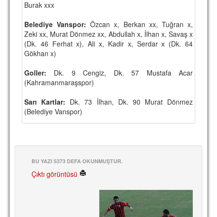
Burak xxx
TARİHİ BAŞARILAR
Belediye Vanspor:
Özcan x, Berkan xx, Tuğran x,
BASINDAN
Zeki xx, Murat Dönmez xx, Abdullah x, İlhan x, Savaş x
(Dk. 46 Ferhat x), Ali x, Kadir x, Serdar x (Dk. 64
KUPA MAÇLARI
Gökhan x)
ESKi BAŞKANLAR
Goller:
Dk. 9 Cengiz, Dk. 57 Mustafa Acar
(Kahramanmaraşspor)
ESKİ HOCALAR
Sarı Kartlar:
Dk. 73 İlhan, Dk. 90 Murat Dönmez
HAKKIMIZDA
(Belediye Vanspor)
MİSYON
HAKKIMIZDA
İRTİBAT
BU YAZI 5373 DEFA OKUNMUŞTUR.
Çıktı görüntüsü
SİTE İSTATİSTİKLERİ
REKLAM YAYINI