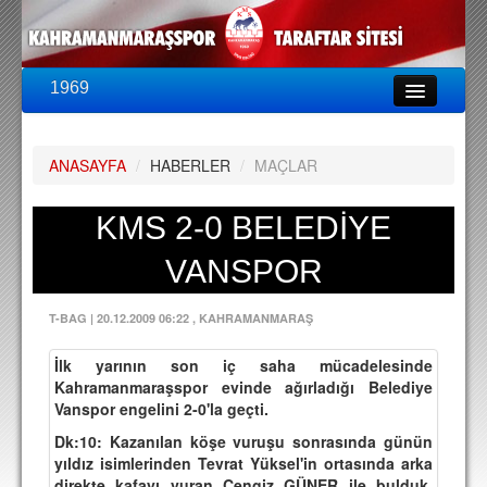
1969
LİG & KUPA
BU SEZON
ANASAYFA
/
HABERLER
/
MAÇLAR
PUAN DURUMU
FİKSTÜR
KMS 2-0 BELEDİYE
KADRO
VANSPOR
A TAKIM KADROSU
T-BAG
|
20.12.2009 06:22
, KAHRAMANMARAŞ
TEKNİK KADRO
İlk yarının son iç saha mücadelesinde
TRANSFERLER
Kahramanmaraşspor evinde ağırladığı Belediye
Vanspor engelini 2-0'la geçti.
TARAFTAR
Dk:10: Kazanılan köşe vuruşu sonrasında günün
BİLETLER
yıldız isimlerinden Tevrat Yüksel'in ortasında arka
direkte kafayı vuran Cengiz GÜNER ile bulduk.