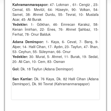
DEPLASMAN
Kahramanmaraşspor:
47- Lokman , 61- Cengiz , 23-
Cemal, 65- Mevlüt, 64- Hüseyin, 90- Volkan, 54-
LİSANSLI ÜRÜNLER
Samet, 38- Ahmet Durdu, 55- Tevrat, 10- Mustafa
Acar, 45- Ali Burak
MULTİMEDYA
Yedekler:
1- Gökhan, 46- Emrecan Karakız, 58-
Kenan İmirhan, 22- Enes, 76- Ahmet Şahbaz, 15-
FOTOĞRAF & VİDEOLAR
Ferhat, 78- Onur Balduk
MARŞ & TEZAHÜRATLAR
Adana Demirspor:
1- Kaya, 6- Cevat, 7- Barış, 9-
Alper, 14- Halil Cihan, 17- Aydın, 23- Tayfun, 47- İlhan,
KULÜP
53- Ceyhun, 55- Süleyman, 66- Onur
Yedekler:
30- Murat, 5- Ahmet, 11- Burak, 19- Sedat,
AMBLEM
20- Ali Can, 10- Cem, 83- Osman
SPOR TESİSLERİ
Gol:
Dk. 18 Tayfun (Adana Demirspor)
YÖNETİM KURULU
Sarı Kartlar:
Dk. 76 Kaya, Dk. 82 Halil Cihan (Adana
Demirspor), Dk. 90 Tevrat (Kahramanmaraşspor)
PERSONEL
SPONSORLAR
TARİHÇE