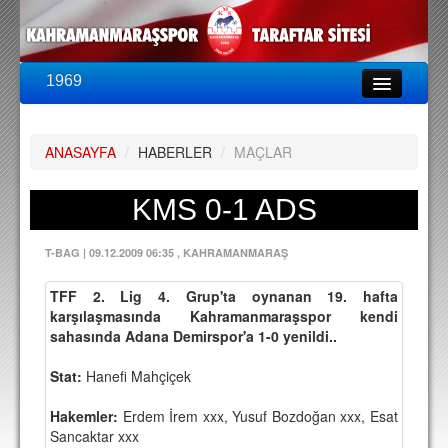
1969
LİG & KUPA
BU SEZON
ANASAYFA
/
HABERLER
/
MAÇLAR
PUAN DURUMU
FİKSTÜR
KMS 0-1 ADS
KADRO
T-BAG
|
09.12.2009 06:35
, KAHRAMANMARAŞ
A TAKIM KADROSU
TFF 2. Lig 4. Grup'ta oynanan 19. hafta
TEKNİK KADRO
karşılaşmasında Kahramanmaraşspor
kendi
sahasında Adana Demirspor'a
1-0 yenildi..
TRANSFERLER
Stat:
Hanefi Mahçiçek
TARAFTAR
Hakemler:
Erdem İrem xxx, Yusuf Bozdoğan xxx, Esat
BİLETLER
Sancaktar xxx