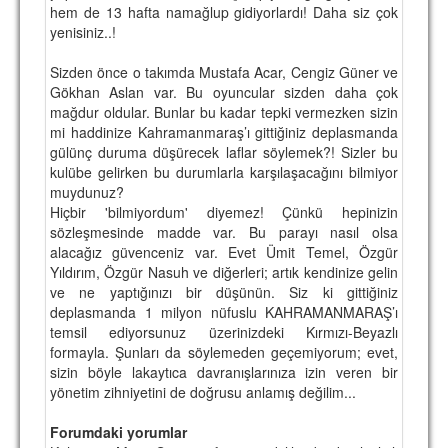
hem de 13 hafta namağlup gidiyorlardı! Daha siz çok
yenisiniz..!
Sizden önce o takımda Mustafa Acar, Cengiz Güner ve
Gökhan Aslan var. Bu oyuncular sizden daha çok
mağdur oldular. Bunlar bu kadar tepki vermezken sizin
mi haddinize Kahramanmaraş’ı gittiğiniz deplasmanda
gülünç duruma düşürecek laflar söylemek?! Sizler bu
kulübe gelirken bu durumlarla karşılaşacağını bilmiyor
muydunuz?
Hiçbir 'bilmiyordum' diyemez! Çünkü hepinizin
sözleşmesinde madde var. Bu parayı nasıl olsa
alacağız güvenceniz var. Evet Ümit Temel, Özgür
Yıldırım, Özgür Nasuh ve diğerleri; artık kendinize gelin
ve ne yaptığınızı bir düşünün. Siz ki gittiğiniz
deplasmanda 1 milyon nüfuslu KAHRAMANMARAŞ’ı
temsil ediyorsunuz üzerinizdeki Kırmızı-Beyazlı
formayla. Şunları da söylemeden geçemiyorum; evet,
sizin böyle lakaytıca davranışlarınıza izin veren bir
yönetim zihniyetini de doğrusu anlamış değilim...
Forumdaki yorumlar