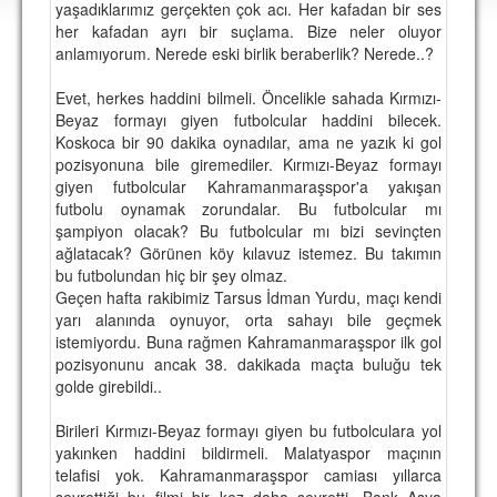
yaşadıklarımız gerçekten çok acı. Her kafadan bir ses
DEPLASMAN
her kafadan ayrı bir suçlama. Bize neler oluyor
anlamıyorum. Nerede eski birlik beraberlik? Nerede..?
LİSANSLI ÜRÜNLER
Evet, herkes haddini bilmeli. Öncelikle sahada Kırmızı-
MULTİMEDYA
Beyaz formayı giyen futbolcular haddini bilecek.
FOTOĞRAF & VİDEOLAR
Koskoca bir 90 dakika oynadılar, ama ne yazık ki gol
pozisyonuna bile giremediler. Kırmızı-Beyaz formayı
MARŞ & TEZAHÜRATLAR
giyen futbolcular Kahramanmaraşspor'a yakışan
futbolu oynamak zorundalar. Bu futbolcular mı
KULÜP
şampiyon olacak? Bu futbolcular mı bizi sevinçten
ağlatacak? Görünen köy kılavuz istemez. Bu takımın
AMBLEM
bu futbolundan hiç bir şey olmaz.
Geçen hafta rakibimiz Tarsus İdman Yurdu, maçı kendi
SPOR TESİSLERİ
yarı alanında oynuyor, orta sahayı bile geçmek
istemiyordu. Buna rağmen Kahramanmaraşspor ilk gol
YÖNETİM KURULU
pozisyonunu ancak 38. dakikada maçta buluğu tek
golde girebildi..
PERSONEL
Birileri Kırmızı-Beyaz formayı giyen bu futbolculara yol
SPONSORLAR
yakınken haddini bildirmeli. Malatyaspor maçının
telafisi yok. Kahramanmaraşspor camiası yıllarca
TARİHÇE
seyrettiği bu filmi bir kez daha seyretti. Bank Asya