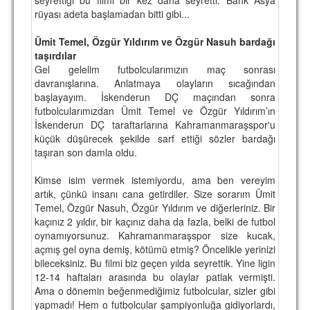
rüyası adeta başlamadan bitti gibi...
TARİHİ BAŞARILAR
Ümit Temel, Özgür Yıldırım ve Özgür Nasuh bardağı
BASINDAN
taşırdılar
Gel gelelim futbolcularımızın maç sonrası
KUPA MAÇLARI
davranışlarına. Anlatmaya olayların sıcağından
başlayayım. İskenderun DÇ maçından sonra
ESKi BAŞKANLAR
futbolcularımızdan Ümit Temel ve Özgür Yıldırım’ın
İskenderun DÇ taraftarlarına Kahramanmaraşspor'u
ESKİ HOCALAR
küçük düşürecek şekilde sarf ettiği sözler bardağı
HAKKIMIZDA
taşıran son damla oldu.
MİSYON
Kimse isim vermek istemiyordu, ama ben vereyim
artık, çünkü insanı cana getirdiler. Size sorarım Ümit
HAKKIMIZDA
Temel, Özgür Nasuh, Özgür Yıldırım ve diğerleriniz. Bir
kaçınız 2 yıldır, bir kaçınız daha da fazla, belki de futbol
İRTİBAT
oynamıyorsunuz. Kahramanmaraşspor size kucak,
açmış gel oyna demiş, kötümü etmiş? Öncelikle yerinizi
SİTE İSTATİSTİKLERİ
bileceksiniz. Bu filmi biz geçen yılda seyrettik. Yine ligin
12-14 haftaları arasında bu olaylar patlak vermişti.
REKLAM YAYINI
Ama o dönemin beğenmediğimiz futbolcular, sizler gibi
yapmadı! Hem o futbolcular şampiyonluğa gidiyorlardı,