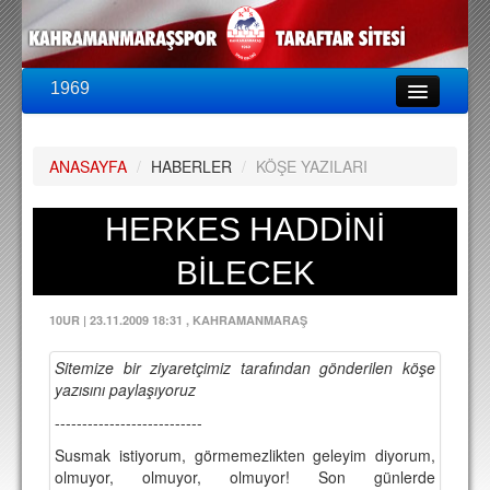
1969
LİG & KUPA
BU SEZON
ANASAYFA
/
HABERLER
/
KÖŞE YAZILARI
PUAN DURUMU
FİKSTÜR
HERKES HADDİNİ
KADRO
BİLECEK
A TAKIM KADROSU
10UR
|
23.11.2009 18:31
, KAHRAMANMARAŞ
TEKNİK KADRO
Sitemize bir ziyaretçimiz tarafından gönderilen köşe
TRANSFERLER
yazısını paylaşıyoruz
---------------------------
TARAFTAR
Susmak istiyorum, görmemezlikten geleyim diyorum,
BİLETLER
olmuyor, olmuyor, olmuyor! Son günlerde