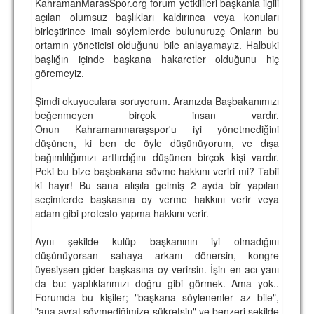
KahramanMarasSpor.org forum yetkilileri başkanla ilgili
açılan olumsuz başlıkları kaldırınca veya konuları
birleştirince imalı söylemlerde bulunuruzç Onların bu
ortamın yöneticisi olduğunu bile anlayamayız. Halbuki
başlığın içinde başkana hakaretler olduğunu hiç
göremeyiz.
Şimdi okuyuculara soruyorum. Aranızda Başbakanımızı
beğenmeyen birçok insan vardır.
Onun Kahramanmaraşspor'u iyi yönetmediğini
düşünen, ki ben de öyle düşünüyorum, ve dışa
bağımlılığımızı arttırdığını düşünen birçok kişi vardır.
Peki bu bize başbakana sövme hakkını veriri mi? Tabii
ki hayır! Bu sana alışıla gelmiş 2 ayda bir yapılan
seçimlerde başkasına oy verme hakkını verir veya
adam gibi protesto yapma hakkını verir.
Aynı şekilde kulüp başkanının iyi olmadığını
düşünüyorsan sahaya arkanı dönersin, kongre
üyesiysen gider başkasına oy verirsin. İşin en acı yanı
da bu: yaptıklarımızı doğru gibi görmek. Ama yok..
Forumda bu kişiler; "başkana söylenenler az bile",
"ana avrat sövmediğimize şükretsin" ve benzeri şekilde