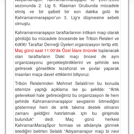
DEPLASMAN
sezonunda 2. Lig 5. Klasman Grubunda mücadele
etmiş ve bir şaibeli bir son dakika golü ile
LİSANSLI ÜRÜNLER
Kahramanmaraşspor'un 3. Lig'e düşmesine sebeb
olmuştu.
MULTİMEDYA
Kahramanmaraşspor taraftarlarının intikam maçı olarak
FOTOĞRAF & VİDEOLAR
gördüğü bu mücadele öncesinde ise Tribün Reisleri ve
€d€l€r Taraftar Derneği Üyeleri organizasyon tertip etti.
MARŞ & TEZAHÜRATLAR
Maç günü saat 11:00'de Özel İdare önünde
toplanacak
olan taraftarların Diski maçı öncesi de aynı
KULÜP
organizasyonu gerçekleştirdiklerini ve şehirde ses
getirecek görsellikte tezahürat ve şovlar yaparak
AMBLEM
insanları maça davet ettiklerini biliyoruz.
SPOR TESİSLERİ
Tribün Reislerinden Mehmet Selaldı'nın bu konuda
sitemize yaptığı açıklama ise şu şekilde: "Artık
YÖNETİM KURULU
geleneksel hale getireceğimiz bu organizasyon ile hem
şehirde Kahramanmaraşspor sevgisinin bitmediğini
PERSONEL
göstermeyi hem de artık takıma destek olmanın
zamanı geldiğini hatırlatmak için bu girişimde
SPONSORLAR
bulunduk" dedi. Maç günü herkesi
KahramanMaraşSpor forması ve atkılarıyla görmek
istediğini belirten Selaldı "Adıyamanspor maçı bi nevi
TARİHÇE