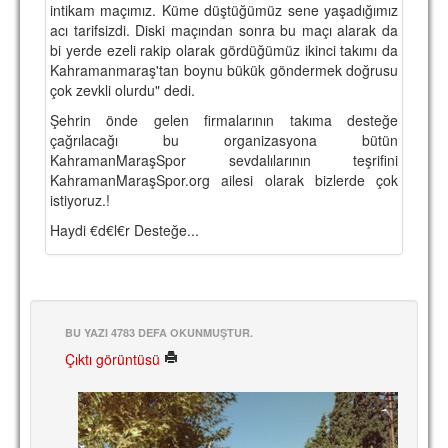
intikam maçımız. Küme düştüğümüz sene yaşadığımız
TARİHİ BAŞARILAR
acı tarifsizdi. Diski maçından sonra bu maçı alarak da
bi yerde ezeli rakip olarak gördüğümüz ikinci takımı da
BASINDAN
Kahramanmaraş'tan boynu bükük göndermek doğrusu
çok zevkli olurdu" dedi.
KUPA MAÇLARI
Şehrin önde gelen firmalarının takıma desteğe
çağrılacağı bu organizasyona bütün
ESKi BAŞKANLAR
KahramanMaraşSpor sevdalılarının teşrifini
KahramanMaraşSpor.org ailesi olarak bizlerde çok
ESKİ HOCALAR
istiyoruz.!
HAKKIMIZDA
Haydi €d€l€r Desteğe...
MİSYON
HAKKIMIZDA
İRTİBAT
BU YAZI 4783 DEFA OKUNMUŞTUR.
Çıktı görüntüsü
SİTE İSTATİSTİKLERİ
REKLAM YAYINI