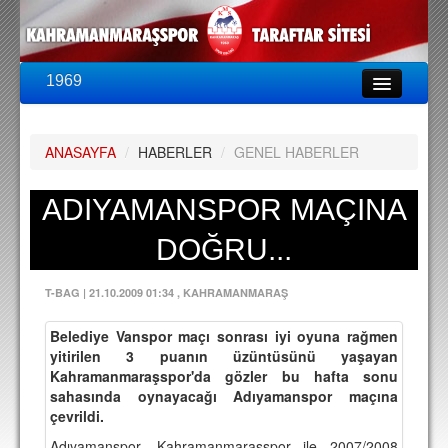
1969
LİG & KUPA
BU SEZON
ANASAYFA
/
HABERLER
/
GENEL HABERLER
PUAN DURUMU
FİKSTÜR
ADIYAMANSPOR MAÇINA
KADRO
DOĞRU...
A TAKIM KADROSU
T-BAG
|
21.10.2009 01:34
, KAHRAMANMARAŞ
TEKNİK KADRO
Belediye Vanspor maçı sonrası iyi oyuna rağmen
TRANSFERLER
yitirilen 3 puanın üzüntüsünü yaşayan
Kahramanmaraşspor'da gözler bu hafta sonu
TARAFTAR
sahasında oynayacağı Adıyamanspor maçına
çevrildi.
BİLETLER
Adıyamanspor, Kahramanmaraşspor ile 2007/2008