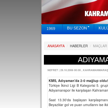
BU SEZON
KUL
1969
ANASAYFA
/
HABERLER
/
MAÇLAR
ADIYAMA
NEFRET
|
29.10.2006 00:00
, KAHRAMANMARA
KMS, Adıyaman'da 2-0 mağlup oldu
Türkiye İkinci Ligi B Kategorisi 5. 
Adıyamanspor ile karşılaşan Kahramanm
Saat 13.30'da başlayan karşılaşmanın
Beyazlılar gol ve puan umutlarını ise iki