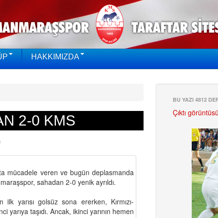
ÜP
HAKKIMIZDA
BU YAZI 4812 D
Çıktı görüntüs
N 2-0 KMS
Ş
!
grupta mücadele veren ve bugün deplasmanda
araşspor, sahadan 2-0 yenik ayrıldı.
 ilk yarısı golsüz sona ererken, Kırmızı-
nci yarıya taşıdı. Ancak, ikinci yarının hemen