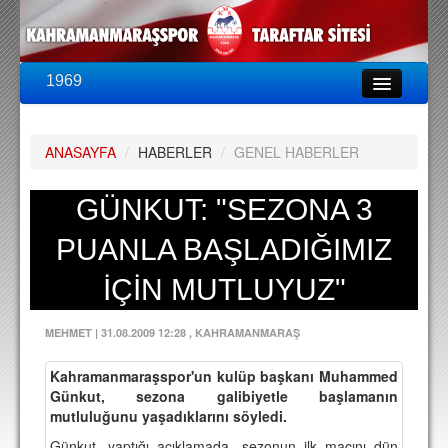
1969
LİG & KUPA
BU SEZON
ANASAYFA
/
HABERLER
/
GENEL HABERLER
PUAN DURUMU
FİKSTÜR
GÜNKUT: "SEZONA 3
KADRO
PUANLA BAŞLADIĞIMIZ
A TAKIM KADROSU
İÇİN MUTLUYUZ"
TEKNİK KADRO
MEHMET
|
31.08.2009 12:28
, KAHRAMANMARAŞ
TRANSFERLER
Kahramanmaraşspor'un kulüp başkanı Muhammed
TARAFTAR
Günkut, sezona galibiyetle başlamanın
mutluluğunu yaşadıklarını söyledi.
BİLETLER
Günkut, yaptığı açıklamada, sezonun ilk maçını dün