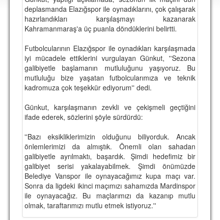
DEPLASMAN
deplasmanda Elazığspor ile oynadıklarını, çok çalışarak
hazırlandıkları karşılaşmayı kazanarak
LİSANSLI ÜRÜNLER
Kahramanmaraş'a üç puanla döndüklerini belirtti.
MULTİMEDYA
Futbolcularının Elazığspor ile oynadıkları karşılaşmada
iyi mücadele ettiklerini vurgulayan Günkut, ''Sezona
FOTOĞRAF & VİDEOLAR
galibiyetle başlamanın mutluluğunu yaşıyoruz. Bu
mutluluğu bize yaşatan futbolcularımıza ve teknik
MARŞ & TEZAHÜRATLAR
kadromuza çok teşekkür ediyorum'' dedi.
KULÜP
Günkut, karşılaşmanın zevkli ve çekişmeli geçtiğini
ifade ederek, sözlerini şöyle sürdürdü:
AMBLEM
SPOR TESİSLERİ
''Bazı eksikliklerimizin olduğunu biliyorduk. Ancak
önlemlerimizi da almıştık. Önemli olan sahadan
YÖNETİM KURULU
galibiyetle ayrılmaktı, başardık. Şimdi hedefimiz bir
galibiyet serisi yakalayabilmek. Şimdi önümüzde
PERSONEL
Belediye Vanspor ile oynayacağımız kupa maçı var.
Sonra da ligdeki ikinci maçımızı sahamızda Mardinspor
SPONSORLAR
ile oynayacağız. Bu maçlarımızı da kazanıp mutlu
olmak, taraftarımızı mutlu etmek istiyoruz.''
TARİHÇE