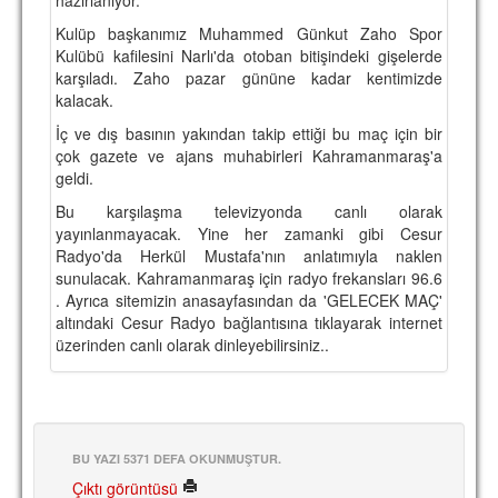
TARİHİ BAŞARILAR
Kulüp başkanımız Muhammed Günkut Zaho Spor
Kulübü kafilesini Narlı'da otoban bitişindeki gişelerde
BASINDAN
karşıladı. Zaho pazar gününe kadar kentimizde
kalacak.
KUPA MAÇLARI
İç ve dış basının yakından takip ettiği bu maç için bir
çok gazete ve ajans muhabirleri Kahramanmaraş'a
ESKi BAŞKANLAR
geldi.
ESKİ HOCALAR
Bu karşılaşma televizyonda canlı olarak
yayınlanmayacak. Yine her zamanki gibi Cesur
HAKKIMIZDA
Radyo'da Herkül Mustafa'nın anlatımıyla naklen
sunulacak. Kahramanmaraş için radyo frekansları 96.6
MİSYON
. Ayrıca sitemizin anasayfasından da 'GELECEK MAÇ'
altındaki Cesur Radyo bağlantısına tıklayarak internet
HAKKIMIZDA
üzerinden canlı olarak dinleyebilirsiniz..
İRTİBAT
SİTE İSTATİSTİKLERİ
REKLAM YAYINI
BU YAZI 5371 DEFA OKUNMUŞTUR.
Çıktı görüntüsü