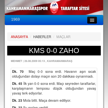
1969
LİG & KUPA
BU SEZON
ANASAYFA
/
HABERLER
/
MAÇLAR
PUAN DURUMU
FİKSTÜR
KMS 0-0 ZAHO
KADRO
MEHMET
|
26.08.2009 05:13
, KAHRAMANMARAŞ
A TAKIM KADROSU
Dk. 70
Maç 0-0 sona erdi. Havanın aşırı sıcak
TEKNİK KADRO
olduğundan dolayı maçın son 20 dakikası oynanmadı.
Dk. 45
TRANSFERLER
İlk yarı 0-0 sona erdi. Maçı seyreden taraftarlar,
karşılaşmanın temposu düşük olduğundan yavaş
yavaş terk ediyorlar.
TARAFTAR
Dk. 23
Mola bitti. Maça devam ediliyor.
BİLETLER
Dk. 22
Su molası verildi.