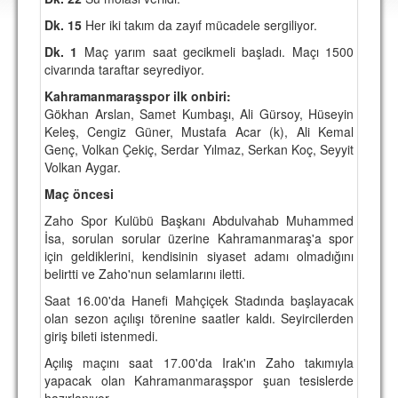
DEPLASMAN
Dk. 15
Her iki takım da zayıf mücadele sergiliyor.
LİSANSLI ÜRÜNLER
Dk. 1
Maç yarım saat gecikmeli başladı. Maçı 1500
civarında taraftar seyrediyor.
MULTİMEDYA
Kahramanmaraşspor ilk onbiri:
FOTOĞRAF & VİDEOLAR
Gökhan Arslan, Samet Kumbaşı, Ali Gürsoy, Hüseyin
Keleş, Cengiz Güner, Mustafa Acar (k), Ali Kemal
MARŞ & TEZAHÜRATLAR
Genç, Volkan Çekiç, Serdar Yılmaz, Serkan Koç, Seyyit
Volkan Aygar.
KULÜP
Maç öncesi
AMBLEM
Zaho Spor Kulübü Başkanı Abdulvahab Muhammed
İsa, sorulan sorular üzerine Kahramanmaraş'a spor
SPOR TESİSLERİ
için geldiklerini, kendisinin siyaset adamı olmadığını
belirtti ve Zaho'nun selamlarını iletti.
YÖNETİM KURULU
Saat 16.00'da Hanefi Mahçiçek Stadında başlayacak
PERSONEL
olan sezon açılışı törenine saatler kaldı. Seyircilerden
giriş bileti istenmedi.
SPONSORLAR
Açılış maçını saat 17.00'da Irak'ın Zaho takımıyla
yapacak olan Kahramanmaraşspor şuan tesislerde
TARİHÇE
hazırlanıyor.