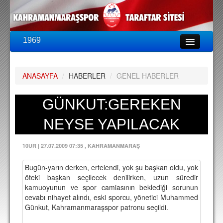
1969
LİG & KUPA
BU SEZON
ANASAYFA
/
HABERLER
/
GENEL HABERLER
PUAN DURUMU
FİKSTÜR
GÜNKUT:GEREKEN
KADRO
NEYSE YAPILACAK
A TAKIM KADROSU
10UR
|
27.07.2009 07:35
, KAHRAMANMARAŞ
TEKNİK KADRO
Bugün-yarın derken, ertelendi, yok şu başkan oldu, yok
TRANSFERLER
öteki başkan seçilecek denilirken, uzun süredir
kamuoyunun ve spor camiasının beklediği sorunun
TARAFTAR
cevabı nihayet alındı, eski sporcu, yönetici Muhammed
Günkut, Kahramanmaraşspor patronu seçildi.
BİLETLER