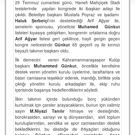
25 Temmuz cumartesi günü, Hanefi Mahçiçek Stadı
DEPLASMAN
tesislerinde
yapılan kongrede iki ibaşkan adayı ile
çıkıldı. Belediye başkanı Mustafa Poyraz ve işadamı
LİSANSLI ÜRÜNLER
Haluk
Şerbetçi
’nin desteklediği Arif Ağyar ile,
senelerin sporcusu, yöneticisi
Muhamed
Günkut
MULTİMEDYA
listeleri kıyasıya çekişirken, kongrenin ortalarına doğru
FOTOĞRAF & VİDEOLAR
Arif Ağyar
listesi geri çekilince, hayli gergin geçen
kongre neticesinde
Günkut
65 geçerli oy ile kırmızı
MARŞ & TEZAHÜRATLAR
beyazlı takımın başkanı oldu.
İlk demecini veren Kahramanmaraşaspor Kulüp
KULÜP
başkanı
Muhammed Günkut
, öncelikle kendisine
destek veren yönetim kurulu üyelerine, taraftarlara ve
AMBLEM
basın camiasına teşekkür ederek, inandığı, birlikte yola
SPOR TESİSLERİ
çıktığı yönetim kurulu arkadaşları ile, ekip ruhu
içerisinde başarıya hedeflendiklerini söyledi.
YÖNETİM KURULU
İlkin takımın içinde bulunduğu borç yükünden
kurtulmak için çareler arayacaklarını, bunun için valimiz
PERSONEL
sayın
M.Niyazi Tanılır
himaye ve desteğinde,
bürokrasiden, sanayi ve iş dünyasından,
sivil toplum
SPONSORLAR
kuruluşlarından, sendika ve spor camiasından destek
beklediklerini, bu desteğe de ihtiyaçları olduğunu
TARİHÇE
belirten
Günkut,
“Gerçekçi projelerle, önce