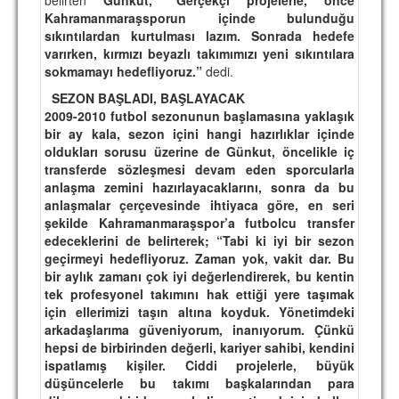
Kahramanmaraşsporun içinde bulunduğu
TARİHİ BAŞARILAR
sıkıntılardan kurtulması lazım. Sonrada hedefe
varırken, kırmızı beyazlı takımımızı yeni sıkıntılara
BASINDAN
sokmamayı hedefliyoruz.”
dedi.
KUPA MAÇLARI
SEZON BAŞLADI, BAŞLAYACAK
2009-2010 futbol sezonunun başlamasına yaklaşık
ESKi BAŞKANLAR
bir ay kala, sezon içini hangi hazırlıklar içinde
oldukları sorusu üzerine de
Günkut,
öncelikle iç
ESKİ HOCALAR
transferde sözleşmesi devam eden sporcularla
anlaşma zemini hazırlayacaklarını, sonra da bu
HAKKIMIZDA
anlaşmalar çerçevesinde ihtiyaca göre, en seri
şekilde Kahramanmaraşspor’a futbolcu transfer
MİSYON
edeceklerini de belirterek;
“Tabi ki iyi bir sezon
geçirmeyi hedefliyoruz. Zaman yok, vakit dar. Bu
HAKKIMIZDA
bir aylık zamanı çok iyi değerlendirerek, bu kentin
tek profesyonel takımını hak ettiği yere taşımak
İRTİBAT
için ellerimizi taşın altına koyduk. Yönetimdeki
arkadaşlarıma güveniyorum, inanıyorum. Çünkü
SİTE İSTATİSTİKLERİ
hepsi de birbirinden değerli, kariyer sahibi, kendini
ispatlamış kişiler. Ciddi projelerle, büyük
REKLAM YAYINI
düşüncelerle bu takımı başkalarından para