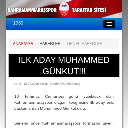
1969
LİG & KUPA
BU SEZON
ANASAYFA
/
HABERLER
/
GENEL HABERLER
PUAN DURUMU
FİKSTÜR
İLK ADAY MUHAMMED
KADRO
GÜNKUT!!!
A TAKIM KADROSU
10UR
|
12.07.2009 16:36
, KAHRAMANMARAŞ
TEKNİK KADRO
18 Temmuz Cumartesi günü yapılacak olan
TRANSFERLER
Kahramanmaraşspor olağan kongresine ilk aday eski
başkanlardan Muhammed Günkut oldu.
TARAFTAR
BİLETLER
Seneler önce Kahramanmaraşspor formasını giyen,