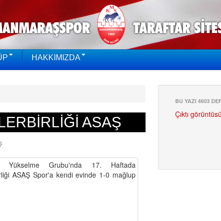
ÜP
HAKKIMIZDA
BU YAZI 4603 D
Çıktı görüntüs
LERBİRLİĞİ ASAŞ
Ş
si Yükselme Grubu'nda 17. Haftada
liği ASAŞ Spor'a kendi evinde 1-0 mağlup