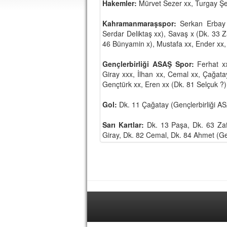
Hakemler:
Mürvet Sezer xx, Turgay Şe
Kahramanmaraşspor:
Serkan Erbay 
Serdar Deliktaş xx), Savaş x (Dk. 33 Za
46 Bünyamin x), Mustafa xx, Ender xx,
Gençlerbirliği ASAŞ Spor:
Ferhat xx
Giray xxx, İlhan xx, Cemal xx, Çağat
Gençtürk xx, Eren xx (Dk. 81 Selçuk ?)
Gol:
Dk. 11 Çağatay (Gençlerbirliği A
Sarı Kartlar:
Dk. 13 Paşa, Dk. 63 Za
Giray, Dk. 82 Cemal, Dk. 84 Ahmet (Ge