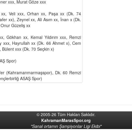
ner xxx, Murat Göze xxx
xx, Veli xxx, Orhan xx, Paşa xx (Dk. 74
fer xx), Zeynel xx, Ali Asım xx, İnan x (Dk.
 Onur Güzeliş xx
x, Gökhan xx, Kemal Yıldırım xxx, Remzi
ay xxx, Hayrullah xx (Dk. 66 Ahmet x), Cem
, Bülent xxx (Dk. 70 Seçkin x)
SAŞ Spor)
fer (Kahramanmarmaşspor), Dk. 60 Remzi
nçlerbirliğ ASAŞ Spor)
© 2005-26 Tüm Hakları Saklıdır.
KahramanMarasSpor.org
"Sanal ortamın Şampiyonlar Ligi Ekibi"