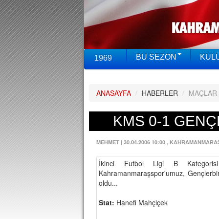
BU SEZON
KUL
1969
ANASAYFA
/
HABERLER
/
MAÇLAR
KMS 0-1 GENÇ
MEHMET
|
30.04.2006 10:00
, KAHRAMANMARA
İkinci Futbol Ligi B Kategori
Kahramanmaraşspor'umuz, Gençlerbir
oldu...
Stat:
Hanefi Mahçiçek