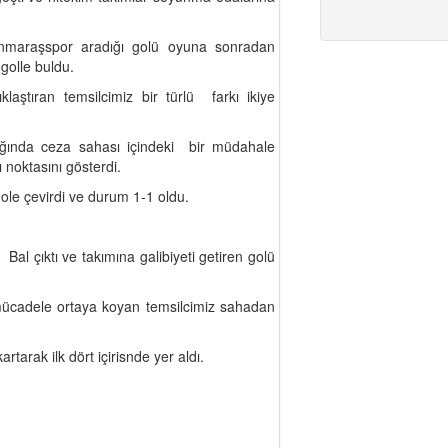
manmaraşspor aradığı golü oyuna sonradan
golle buldu.
klaştıran temsilcimiz bir türlü farkı ikiye
ağında ceza sahası içindeki bir müdahale
noktasını gösterdi.
gole çevirdi ve durum 1-1 oldu.
al çıktı ve takımına galibiyeti getiren golü
 mücadele ortaya koyan temsilcimiz sahadan
tarak ilk dört içirisnde yer aldı.