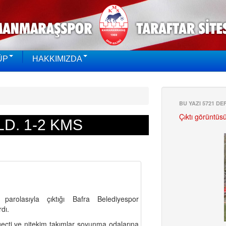
ÜP
HAKKIMIZDA
BU YAZI 5721 D
Çıktı görüntüs
D. 1-2 KMS
rolasıyla çıktığı Bafra Belediyespor
dı.
 geçti ve nitekim takımlar soyunma odalarına