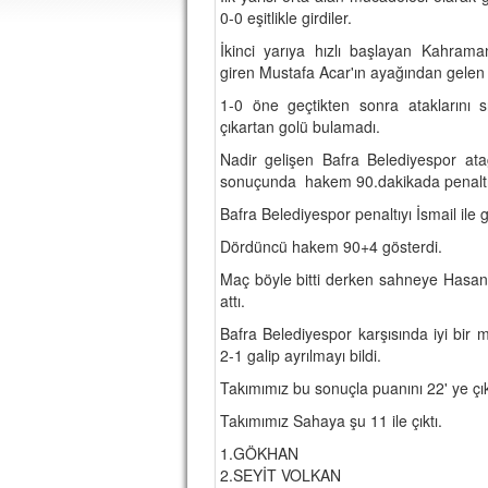
0-0 eşitlikle girdiler.
İkinci yarıya hızlı başlayan Kahra
giren Mustafa Acar'ın ayağından gelen 
1-0 öne geçtikten sonra ataklarını sı
çıkartan golü bulamadı.
Nadir gelişen Bafra Belediyespor at
sonuçunda hakem 90.dakikada penaltı 
Bafra Belediyespor penaltıyı İsmail ile 
Dördüncü hakem 90+4 gösterdi.
Maç böyle bitti derken sahneye Hasan B
attı.
Bafra Belediyespor karşısında iyi bir
2-1 galip ayrılmayı bildi.
Takımımız bu sonuçla puanını 22' ye çıkar
Takımımız Sahaya şu 11 ile çıktı.
1.GÖKHAN
2.SEYİT VOLKAN