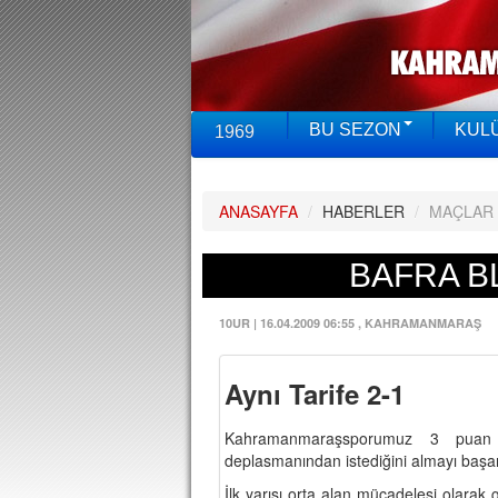
BU SEZON
KUL
1969
ANASAYFA
/
HABERLER
/
MAÇLAR
BAFRA BL
10UR
|
16.04.2009 06:55
, KAHRAMANMARAŞ
Aynı Tarife 2-1
Kahramanmaraşsporumuz 3 puan pa
deplasmanından istediğini almayı başar
İlk yarısı orta alan mücadelesi olarak