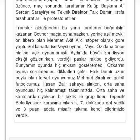
DEPLASMAN
üzünce, maç sonunda taraftarlar Kulüp Başkanı Ali
Sercan Saraylı'yı ve Teknik Direktör Faik Demir'i istifa
LİSANSLI ÜRÜNLER
tezahuratları ile protesto ettiler.
Transfer olduğundan bu yana taraftarın beğenisini
MULTİMEDYA
kazanan Cevher maçta oynamazken, yerine asıl mevkii
FOTOĞRAF & VİDEOLAR
ön libero olan Mehmet Akif Alıcı stoper olarak göre
yaptı. Sol kanatta ise Veysi oynadı. Veysi Öz daha önce
MARŞ & TEZAHÜRATLAR
hiç sol açık oynamamıştı. Aydın'da büyük kondisyon
eksiği gözlenirken, verdiği paslar rakibe gidiyordu.
KULÜP
Bünyamin oyunda hiç etkisini gösteremedi. Özkan'ın
oyuna sürülmemesi dikkatleri çekti. Faik Demir uzun
AMBLEM
boylu olan forvet oyuncumuz Mehmet Şıralı ve golcü
futbolcumuz Hasan Bal'ı sahaya alırken, orta saha
SPOR TESİSLERİ
oyuncusu hiç kalmamıştı takımımızda. Orta saha ve
kanatlardan yoksun bir taktik ile grup lideri Tepecik
YÖNETİM KURULU
Belediyespor karşısına çıkarak, 7. dakikada gol yedik
ve 3 puanı adeta misafir takıma kendi ellerimizle
PERSONEL
verdik.
SPONSORLAR
TARİHÇE