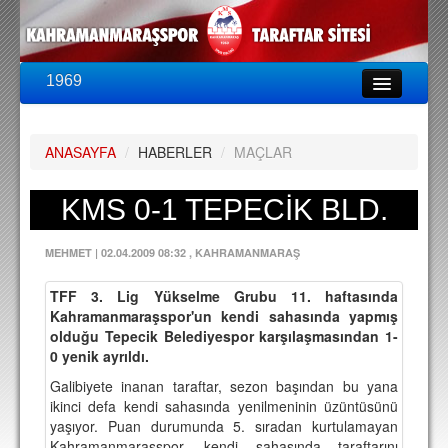
1969
LİG & KUPA
BU SEZON
ANASAYFA
/
HABERLER
/
MAÇLAR
PUAN DURUMU
FİKSTÜR
KMS 0-1 TEPECİK BLD.
KADRO
MEHMET
|
02.04.2009 08:32
, KAHRAMANMARAŞ
A TAKIM KADROSU
TFF 3. Lig Yükselme Grubu 11. haftasında
TEKNİK KADRO
Kahramanmaraşspor'un kendi sahasında yapmış
olduğu Tepecik Belediyespor karşılaşmasından 1-
TRANSFERLER
0 yenik ayrıldı.
Galibiyete inanan taraftar, sezon başından bu yana
TARAFTAR
ikinci defa kendi sahasında yenilmeninin üzüntüsünü
BİLETLER
yaşıyor. Puan durumunda 5. sıradan kurtulamayan
Kahramanmaraşspor, kendi sahasında taraftarını