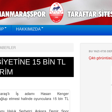
ÜP
HAKKIMIZDA
HABERLER
BU YAZI 4735 D
Çıktı görüntüs
YETİNE 15 BİN TL
RİM
nmaraş'lı İş adamı Hasan Kenger
lup etmesi halinde oyunculara 15 bin TL
damı Haluk Şerbetçi Ankara Demir Spor