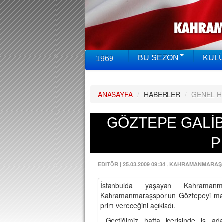
BU SEZON
KUL
1969
ANASAYFA
/
HABERLER
/
GENEL 
GÖZTEPE GALİBİ
P
EDITÖR
|
25.03.2009 09:34
, KAHRAMANMARAŞ
İstanbulda yaşayan Kahrama
Kahramanmaraşspor'un Göztepeyi mağ
prim vereceğini açıkladı.
Geçtiğimiz hafta içerisinde iş a