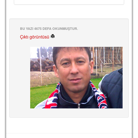
TARİHİ BAŞARILAR
BASINDAN
BU YAZI 4675 DEFA OKUNMUŞTUR.
KUPA MAÇLARI
Çıktı görüntüsü
ESKi BAŞKANLAR
ESKİ HOCALAR
HAKKIMIZDA
MİSYON
HAKKIMIZDA
İRTİBAT
SİTE İSTATİSTİKLERİ
REKLAM YAYINI