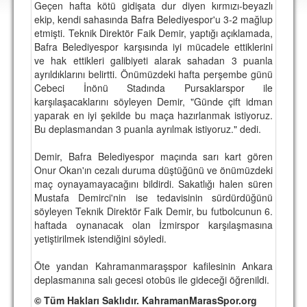
Geçen hafta kötü gidişata dur diyen kırmızı-beyazlı
DEPLASMAN
ekip, kendi sahasında Bafra Belediyespor'u 3-2 mağlup
etmişti. Teknik Direktör Faik Demir, yaptığı açıklamada,
LİSANSLI ÜRÜNLER
Bafra Belediyespor karşısında iyi mücadele ettiklerini
ve hak ettikleri galibiyeti alarak sahadan 3 puanla
MULTİMEDYA
ayrıldıklarını belirtti. Önümüzdeki hafta perşembe günü
FOTOĞRAF & VİDEOLAR
Cebeci İnönü Stadında Pursaklarspor ile
karşılaşacaklarını söyleyen Demir, "Günde çift idman
MARŞ & TEZAHÜRATLAR
yaparak en iyi şekilde bu maça hazırlanmak istiyoruz.
Bu deplasmandan 3 puanla ayrılmak istiyoruz." dedi.
KULÜP
Demir, Bafra Belediyespor maçında sarı kart gören
AMBLEM
Onur Okan'ın cezalı duruma düştüğünü ve önümüzdeki
maç oynayamayacağını bildirdi. Sakatlığı halen süren
SPOR TESİSLERİ
Mustafa Demirci'nin ise tedavisinin sürdürdüğünü
söyleyen Teknik Direktör Faik Demir, bu futbolcunun 6.
YÖNETİM KURULU
haftada oynanacak olan İzmirspor karşılaşmasına
yetiştirilmek istendiğini söyledi.
PERSONEL
Öte yandan Kahramanmaraşspor kafilesinin Ankara
SPONSORLAR
deplasmanına salı gecesi otobüs ile gideceği öğrenildi.
© Tüm Hakları Saklıdır. KahramanMarasSpor.org
TARİHÇE