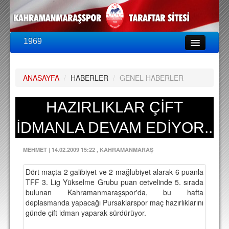
1969
LİG & KUPA
BU SEZON
ANASAYFA
/
HABERLER
/
GENEL HABERLER
PUAN DURUMU
FİKSTÜR
HAZIRLIKLAR ÇİFT
KADRO
İDMANLA DEVAM EDİYOR..
A TAKIM KADROSU
MEHMET
|
14.02.2009 15:22
, KAHRAMANMARAŞ
TEKNİK KADRO
Dört maçta 2 galibiyet ve 2 mağlubiyet alarak 6 puanla
TRANSFERLER
TFF 3. Lig Yükselme Grubu puan cetvelinde 5. sırada
bulunan Kahramanmaraşspor'da, bu hafta
TARAFTAR
deplasmanda yapacağı Pursaklarspor maç hazırlıklarını
günde çift idman yaparak sürdürüyor.
BİLETLER