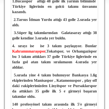
1.Bucasspor
attığı 48 golle ilk yarının bitiminde
DEPLASMAN
Türkiye liglerinin en golcü takımı ünvanını
kazandı.
LİSANSLI ÜRÜNLER
2.Tarsus İdman Yurdu attığı 43 golle 2.sırada yer
MULTİMEDYA
aldı.
FOTOĞRAF & VİDEOLAR
3.Süper lig takımlarından
Galatasaray attığı 38
golle kendine 3.sırada yer buldu.
MARŞ & TEZAHÜRATLAR
4. sırayı ise
ise 3 takım paylaşıyor. Bunlar
KULÜP
Kahramnmaraşspor
,Tokatspor, ve Orhangazispor
bu 3 takım attıkları 37 golle Türkiye liglerinde en
AMBLEM
fazla gol atan takım sıralamasın 4.sırada yer
SPOR TESİSLERİ
aldılar.
5.sırada yine 4 takım bulunuyor Bankasya 1.lig
YÖNETİM KURULU
ekiplerinden Manisaspor , Katamonuspor , play off
daki rakiplerimizden Linyitspor ve Pursaklarspor
PERSONEL
da attıkları 35 golle ilk 5 e girmeyi başaran
SPONSORLAR
takımlar oldu.
140 profosyönel takım arasında ilk 5'e girmeyi
TARİHÇE