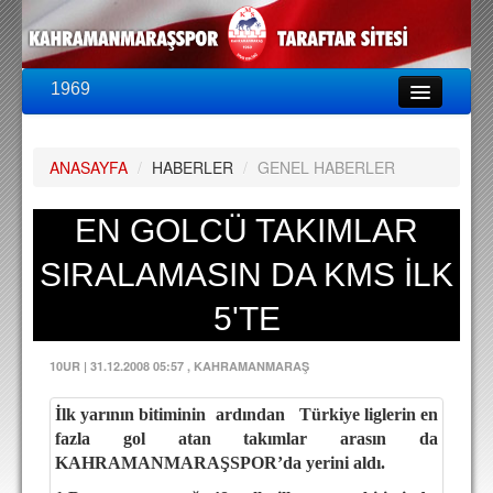
1969
LİG & KUPA
BU SEZON
ANASAYFA
/
HABERLER
/
GENEL HABERLER
PUAN DURUMU
FİKSTÜR
EN GOLCÜ TAKIMLAR
KADRO
SIRALAMASIN DA KMS İLK
A TAKIM KADROSU
5'TE
TEKNİK KADRO
10UR
|
31.12.2008 05:57
, KAHRAMANMARAŞ
TRANSFERLER
İlk yarının bitiminin
ardından
Türkiye liglerin en
TARAFTAR
fazla gol atan takımlar arasın da
BİLETLER
KAHRAMANMARAŞSPOR’da yerini aldı.