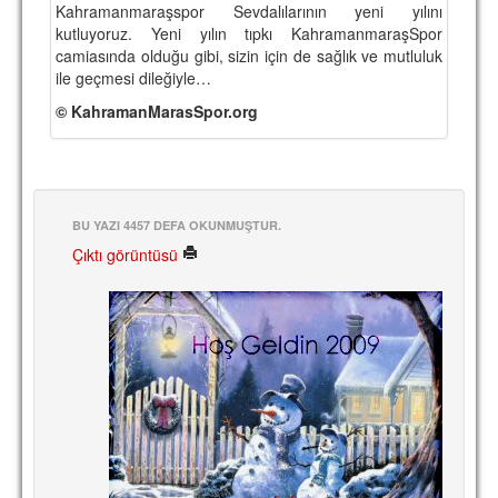
Kahramanmaraşspor Sevdalılarının yeni yılını
TARİHİ BAŞARILAR
kutluyoruz. Yeni yılın tıpkı KahramanmaraşSpor
camiasında olduğu gibi, sizin için de sağlık ve mutluluk
BASINDAN
ile geçmesi dileğiyle…
© KahramanMarasSpor.org
KUPA MAÇLARI
ESKi BAŞKANLAR
ESKİ HOCALAR
BU YAZI 4457 DEFA OKUNMUŞTUR.
HAKKIMIZDA
Çıktı görüntüsü
MİSYON
HAKKIMIZDA
İRTİBAT
SİTE İSTATİSTİKLERİ
REKLAM YAYINI