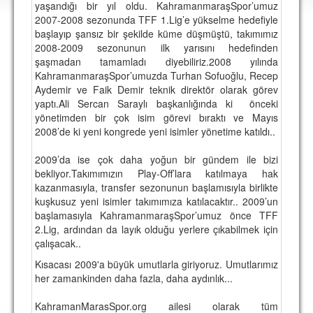
yaşandığı bir yıl oldu. KahramanmaraşSpor’umuz
DEPLASMAN
2007-2008 sezonunda TFF 1.Lig’e yükselme hedefiyle
başlayıp şansız bir şekilde küme düşmüştü, takımımız
LİSANSLI ÜRÜNLER
2008-2009 sezonunun ilk yarısını hedefinden
şaşmadan tamamladı diyebiliriz.2008 yılında
MULTİMEDYA
KahramanmaraşSpor’umuzda Turhan Sofuoğlu, Recep
FOTOĞRAF & VİDEOLAR
Aydemir ve Faik Demir teknik direktör olarak görev
yaptı.Ali Sercan Saraylı başkanlığında ki önceki
MARŞ & TEZAHÜRATLAR
yönetimden bir çok isim görevi bıraktı ve Mayıs
2008’de ki yeni kongrede yeni isimler yönetime katıldı..
KULÜP
2009’da ise çok daha yoğun bir gündem ile bizi
AMBLEM
bekliyor.Takımımızın Play-Off’lara katılmaya hak
kazanmasıyla, transfer sezonunun başlamısıyla birlikte
SPOR TESİSLERİ
kuşkusuz yeni isimler takımımıza katılacaktır.. 2009’un
başlamasıyla KahramanmaraşSpor’umuz önce TFF
YÖNETİM KURULU
2.Lig, ardından da layık olduğu yerlere çıkabilmek için
çalışacak..
PERSONEL
Kısacası 2009'a büyük umutlarla giriyoruz. Umutlarımız
SPONSORLAR
her zamankinden daha fazla, daha aydınlık...
KahramanMarasSpor.org ailesi olarak tüm
TARİHÇE