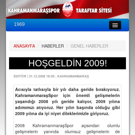
1969
LİG & KUPA
BU SEZON
ANASAYFA
/
HABERLER
/
GENEL HABERLER
PUAN DURUMU
FİKSTÜR
HOŞGELDİN 2009!
KADRO
EDITÖR
|
31.12.2008 18:00
, KAHRAMANMARAŞ
A TAKIM KADROSU
Acısıyla tatlısıyla bir yılı daha geride bırakıyoruz.
TEKNİK KADRO
KahramanmaraşSpor için önemli gelişmelerin
yaşandığı 2008 yılı geride kalıyor, 2009 yılına
TRANSFERLER
adımımızı atıyoruz. Her yılın başında olduğu gibi
2009 yılına da iyi niyet dileklerimizle giriyoruz.
TARAFTAR
2008 KahramanmaraşSpor açısından olumlu
BİLETLER
gelişmelerin yanında olumsuz gelişmelerin de