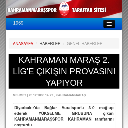
1969
LİG & KUPA
BU SEZON
ANASAYFA
/
HABERLER
/
GENEL HABERLER
PUAN DURUMU
FİKSTÜR
KAHRAMAN MARAŞ 2.
KADRO
LİG'E ÇIKIŞIN PROVASINI
A TAKIM KADROSU
YAPIYOR
TEKNİK KADRO
MEHMET
|
28.12.2008 14:27
, KAHRAMANMARAŞ
TRANSFERLER
Diyarbakır'da Bağlar Vuralspor'u 3-0 mağlup
TARAFTAR
ederek YÜKSELME GRUBUNA çıkan
KAHRAMANMARAŞSPOR, KAHRAMAN taraftarını
BİLETLER
coşturdu.