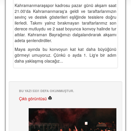
DEPLASMAN
Kahramanmaraşspor kadrosu pazar günü akşam saat
21.00'da Kahramanmaraş'a geldi ve taraftarlarımızın
LİSANSLI ÜRÜNLER
sevinç ve destek gösterileri eşliğinde tesislere doğru
ilerledi. Takımı yalnız bırakmayan taraftarlarımız son
MULTİMEDYA
derece mutluydu ve 2 saat boyunca konvoy halinde tur
attılar. Kahraman Bayrağımızı dalgalandırarak akşamı
FOTOĞRAF & VİDEOLAR
adeta şenlendirdiler.
MARŞ & TEZAHÜRATLAR
Mayıs ayında bu konvoyun kat kat daha büyüğünü
görmeyi umuyoruz. Çünkü o ayda 1. Lig'e bir adım
KULÜP
daha yaklaşmış olacağız...
AMBLEM
SPOR TESİSLERİ
BU YAZI 5331 DEFA OKUNMUŞTUR.
YÖNETİM KURULU
Çıktı görüntüsü
PERSONEL
SPONSORLAR
TARİHÇE