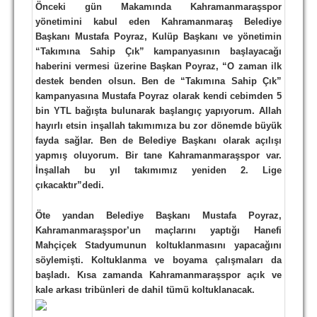
Önceki gün Makamında Kahramanmaraşspor
TARİHİ BAŞARILAR
yönetimini kabul eden Kahramanmaraş Belediye
Başkanı Mustafa Poyraz, Kulüp Başkanı ve yönetimin
BASINDAN
“Takımına Sahip Çık” kampanyasının başlayacağı
haberini vermesi üzerine Başkan Poyraz, “O zaman ilk
KUPA MAÇLARI
destek benden olsun. Ben de “Takımına Sahip Çık”
kampanyasına Mustafa Poyraz olarak kendi cebimden 5
ESKi BAŞKANLAR
bin YTL bağışta bulunarak başlangıç yapıyorum. Allah
hayırlı etsin inşallah takımımıza bu zor dönemde büyük
ESKİ HOCALAR
fayda sağlar. Ben de Belediye Başkanı olarak açılışı
HAKKIMIZDA
yapmış oluyorum. Bir tane Kahramanmaraşspor var.
İnşallah bu yıl takımımız yeniden 2. Lige
MİSYON
çıkacaktır”dedi.
HAKKIMIZDA
Öte yandan Belediye Başkanı Mustafa Poyraz,
Kahramanmaraşspor’un maçlarını yaptığı Hanefi
İRTİBAT
Mahçiçek Stadyumunun koltuklanmasını yapacağını
söylemişti. Koltuklanma ve boyama çalışmaları da
SİTE İSTATİSTİKLERİ
başladı. Kısa zamanda Kahramanmaraşspor açık ve
kale arkası tribünleri de dahil tümü koltuklanacak.
REKLAM YAYINI