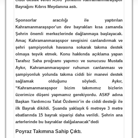
DEPLASMAN
Bayrağını Kıbrıs Meydanına astı.
LİSANSLI ÜRÜNLER
Sponsorlar aracılığı ile yaptırılan
Kahramanmaraşspor’un dev bayrakları kısa zamanda
MULTİMEDYA
Şehrin önemli merkezlerinde dağlanmaya başlayacak.
FOTOĞRAF & VİDEOLAR
Amaç Kahramanmaraşspor sevgisini canlandırmak ve
şehri şampiyonluk havasına sokarak takıma destek
MARŞ & TEZAHÜRATLAR
olmaya teşvik etmek. Konu hakkında açıklama yapan
Tarafsız Saha proğramı yapımcı ve sunucusu Mustafa
KULÜP
Aykır, Kahramanmaraşspor ruhunun canlanması ve
AMBLEM
şampiyonluk yolunda takıma ciddi bir manevi destek
sağlamak olduğunu söyledi. Aykır,
SPOR TESİSLERİ
“Kahramanmaraşspor bizim takımımız bizlerin
üzerimize düşeni yapmamız gerekiyordu. ASKF adına
YÖNETİM KURULU
Başkan Yardımcısı Talat Özdemir’in de ciddi desteği ile
ilk Bayrak dikildi. Şuanda yaklaşık 6 metreye 3 metre
PERSONEL
ebatlarında 15 bayrak siparişi daha verildi. Şehrin ana
SPONSORLAR
arterlerinde bu bayraklar dalğalanacak”dedi
Poyraz Takımına Sahip Çıktı.
TARİHÇE