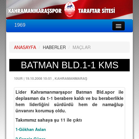
1969
LİG & KUPA
BU SEZON
ANASAYFA
/
HABERLER
/
MAÇLAR
PUAN DURUMU
FİKSTÜR
BATMAN BLD.1-1 KMS
KADRO
10UR
|
19.10.2008 10:51
, KAHRAMANMARAŞ
A TAKIM KADROSU
Lider Kahramanmarşspor Batman Bld.spor ile
TEKNİK KADRO
deplasman da 1-1 berabere kaldı ve bu beraberlikle
hem liderliğini sürdürdü hem de namağlup
TRANSFERLER
ünvanını korumuş oldu.
Takımımız sahaya şu 11 ile çıktı
TARAFTAR
1-Gökhan Aslan
BİLETLER
2-Cengiz Güner