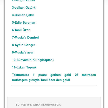
DEPLASMAN
3-volkan Öztürk
LİSANSLI ÜRÜNLER
4-Osman Çakır
5-Edip Saruhan
MULTİMEDYA
6-Tanıl Özer
FOTOĞRAF & VİDEOLAR
7-Mustafa
Demirci
MARŞ & TEZAHÜRATLAR
8-Aydın Gençer
KULÜP
9-Mustafa acar
AMBLEM
10-Bünyamin Kılınç(Kaptan)
SPOR TESİSLERİ
1
1-özkan Toprak
Takımımıza 1 puanı getiren golü 25 metreden
YÖNETİM KURULU
muhteşem şutuyla Tanıl özer den geldi
PERSONEL
SPONSORLAR
BU YAZI 7557 DEFA OKUNMUŞTUR.
TARİHÇE