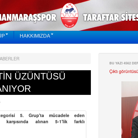
ÜP
HAKKIMIZDA
HABERLER
BU YAZI 4562 D
Çıktı görüntüs
TİN ÜZÜNTÜSÜ
ANIYOR
Ş
egorisi 5. Grup'ta mücadele eden
r karşısında alınan 5-1'lik farklı