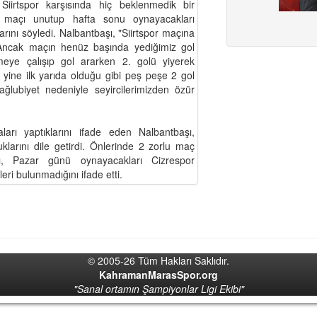
iirtspor karşısında hiç beklenmedik bir
 bu maçı unutup hafta sonu oynayacakları
ını söyledi. Nalbantbaşı, "Siirtspor maçına
 Ancak maçın henüz başında yediğimiz gol
emeye çalışıp gol ararken 2. golü yiyerek
e yine ilk yarıda olduğu gibi peş peşe 2 gol
ğlubiyet nedeniyle seyircilerimizden özür
ları yaptıklarını ifade eden Nalbantbaşı,
larını dile getirdi. Önlerinde 2 zorlu maç
, Pazar günü oynayacakları Cizrespor
i bulunmadığını ifade etti.
© 2005-26 Tüm Hakları Saklıdır.
KahramanMarasSpor.org
"Sanal ortamın Şampiyonlar Ligi Ekibi"