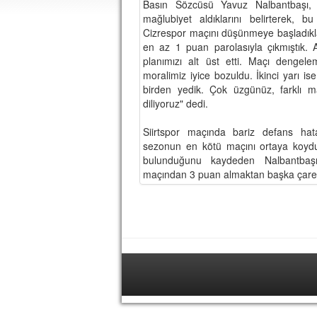
Basın Sözcüsü Yavuz Nalbantbaşı, S
mağlubiyet aldıklarını belirterek,
Cizrespor maçını düşünmeye başladıklar
en az 1 puan parolasıyla çıkmıştık.
planımızı alt üst etti. Maçı dengel
moralimiz iyice bozuldu. İkinci yarı is
birden yedik. Çok üzgünüz, farklı ma
diliyoruz" dedi.
Siirtspor maçında bariz defans hata
sezonun en kötü maçını ortaya koyduk
bulunduğunu kaydeden Nalbantbaşı
maçından 3 puan almaktan başka çareler