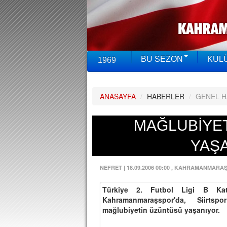
BU SEZON
KUL
1969
ANASAYFA
/
HABERLER
/
GENEL 
MAĞLUBİYE
YAŞ
NEFRET
|
18.09.2006 00:00
, KAHRAMANMARA
Türkiye 2. Futbol Ligi B Kat
Kahramanmaraşspor'da, Siirtspo
mağlubiyetin üzüntüsü yaşanıyor.